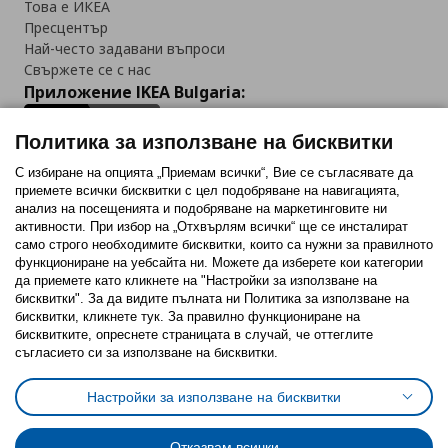
Това е ИКЕА
Пресцентър
Най-често задавани въпроси
Свържете се с нас
Приложение IKEA Bulgaria:
Политика за използване на бисквитки
С избиране на опцията „Приемам всички“, Вие се съгласявате да
приемете всички бисквитки с цел подобряване на навигацията,
Последвайте ни:
анализ на посещенията и подобряване на маркетинговите ни
активности. При избор на „Отхвърлям всички“ ще се инсталират
Facebook
Twitter
Youtube
Pinterest
Instagram
само строго необходимитe бисквитки, които са нужни за правилното
функциониране на уебсайта ни. Можете да изберете кои категории
да приемете като кликнете на "Настройки за използване на
бисквитки". За да видите пълната ни Политика за използване на
бисквитки, кликнете тук. За правилно функциониране на
бисквитките, опреснете страницата в случай, че оттеглите
съгласието си за използване на бисквитки.
Политика за използване на бисквитки (Cookies)
Избор на настройки за използване на бисквитки
Настройки за използване на бисквитки
Условия за ползване на ikea.bg
Обща политика за личните данни
Политика за защита на личните данни на ikea.bg
Общи условия на програма IKEA Family
Отказвам всички