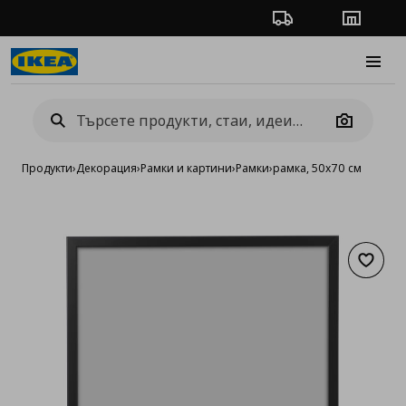
Проследяване на п
Магази
Burge
Camera
Продукти
›
Декорация
›
Рамки и картини
›
Рамки
›
рамка, 50x70 см
Добав