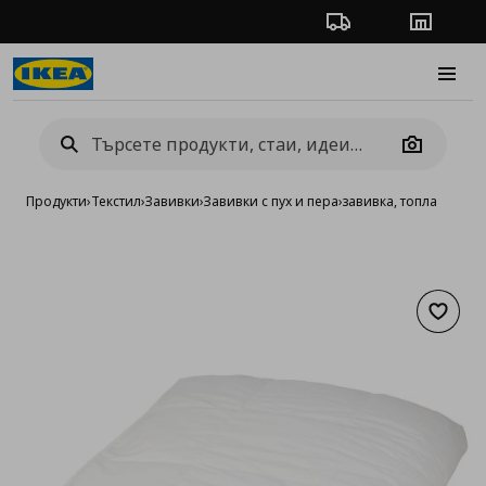
Проследяване на п
Магази
Burge
Camera
Продукти
›
Текстил
›
Завивки
›
Завивки с пух и пера
›
завивка, топла
Добав