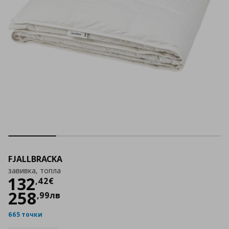
FJALLBRACKA
завивка, топла
Цена
132,42 €
132
,
42
€
258
,
99
лв
665 точки