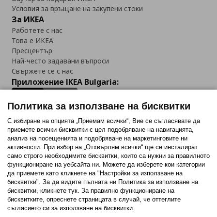
Условия за връщане на закупени стоки
За ИКЕА
Работете с нас
Това е ИКЕА
Пресцентър
Най-често задавани въпроси
Свържете се с нас
Приложение IKEA Bulgaria:
Политика за използване на бисквитки
С избиране на опцията „Приемам всички“, Вие се съгласявате да
приемете всички бисквитки с цел подобряване на навигацията,
Последвайте ни:
анализ на посещенията и подобряване на маркетинговите ни
активности. При избор на „Отхвърлям всички“ ще се инсталират
Facebook
Twitter
Youtube
Pinterest
Instagram
само строго необходимитe бисквитки, които са нужни за правилното
функциониране на уебсайта ни. Можете да изберете кои категории
да приемете като кликнете на "Настройки за използване на
бисквитки". За да видите пълната ни Политика за използване на
бисквитки, кликнете тук. За правилно функциониране на
бисквитките, опреснете страницата в случай, че оттеглите
съгласието си за използване на бисквитки.
Политика за използване на бисквитки (Cookies)