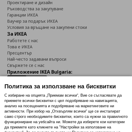
Проектиране и дизайн
Ръководства за закупуване
Гаранции ИКЕА
Ваучер за подарък ИКЕА
Условия за връщане на закупени стоки
За ИКЕА
Работете с нас
Това е ИКЕА
Пресцентър
Най-често задавани въпроси
Свържете се с нас
Приложение IKEA Bulgaria:
Политика за използване на бисквитки
С избиране на опцията „Приемам всички“, Вие се съгласявате да
приемете всички бисквитки с цел подобряване на навигацията,
Последвайте ни:
анализ на посещенията и подобряване на маркетинговите ни
активности. При избор на „Отхвърлям всички“ ще се инсталират
Facebook
Twitter
Youtube
Pinterest
Instagram
само строго необходимитe бисквитки, които са нужни за правилното
функциониране на уебсайта ни. Можете да изберете кои категории
да приемете като кликнете на "Настройки за използване на