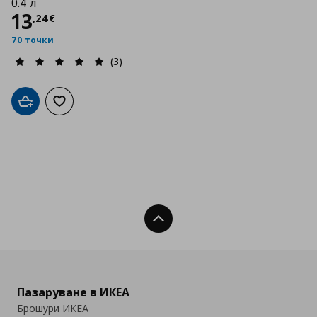
0.4 л
Цена
13,24 €
13
,
24
€
70 точки
(3)
Добави в кошницата
Добави към списъка с любими
Нагоре
Пазаруване в ИКЕА
Брошури ИКЕА