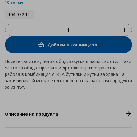
rating
10 точки
104.972.12
Добави в кошницата
Носете своите кутии за обяд, закуски и чаши със стил. Тази
чанта за обяд с практични дръжки върши страхотна
работа в комбинация с IKEA бутилки и кутии за храна - а
закачливият й мотив е вдъхновен от нашата гама продукти
за из път.
Описание на продукта