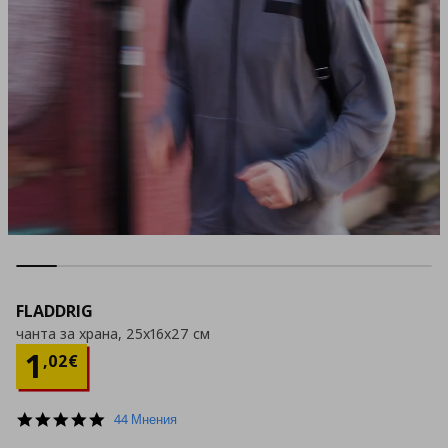
FLADDRIG
чанта за храна, 25x16x27 см
Цена
1,02 €
1
,
02
€
4.9
44 Мнения
star