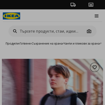
Проследяване на п
Магази
Burge
Camera
Продукти
›
Готвене
›
Съхранение на храна
›
Чанти и пликове за храна
›
Ча
Добав