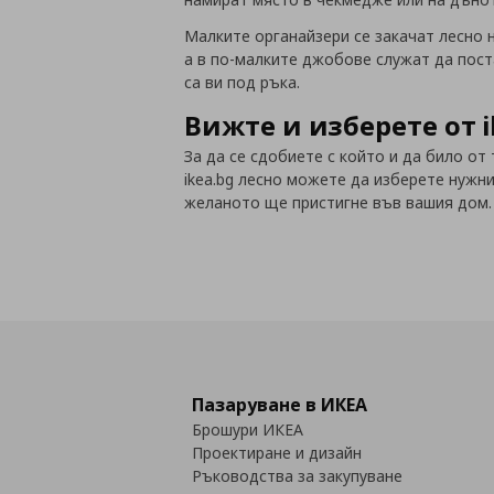
Малките органайзери се закачат лесно н
а в по-малките джобове служат да поста
са ви под ръка.
Вижте и изберете от i
За да се сдобиете с който и да било от
ikea.bg лесно можете да изберете нужни
желаното ще пристигне във вашия дом.
Пазаруване в ИКЕА
Брошури ИКЕА
Проектиране и дизайн
Ръководства за закупуване