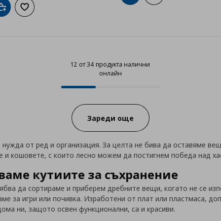
Добави в кошницата
Добави към списъка с любими
12 от 34 продукта налични
онлайн
12 от 34 продукта налични онла
Progress:
Зареди още
е нужда от ред и организация. За целта не бива да оставяме ве
е и кошовете, с които лесно можем да постигнем победа над ха
ваме кутиите за съхранение
рябва да сортираме и приберем дребните вещи, когато не се изп
ме за игри или почивка. Изработени от плат или пластмаса, доп
дома ни, защото освен функционални, са и красиви.