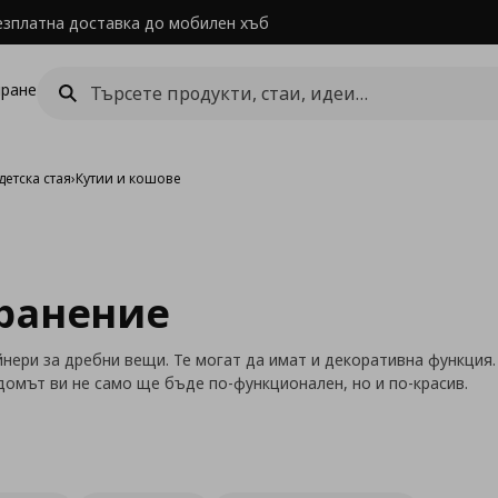
езплатна доставка до мобилен хъб
ране
детска стая
›
Кутии и кошове
хранение
йнери за дребни вещи. Те могат да имат и декоративна функция
 домът ви не само ще бъде по-функционален, но и по-красив.