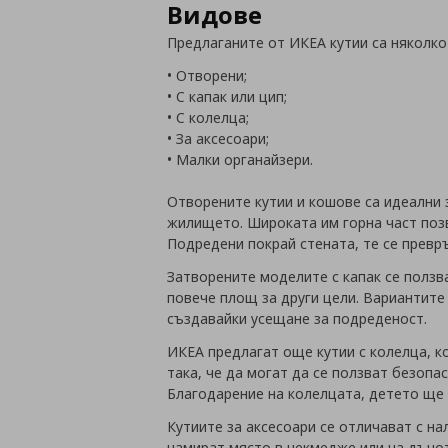
Видове
Предлаганите от ИКЕА кутии са няколко
• Отворени;
• С капак или цип;
• С колелца;
• За аксесоари;
• Малки органайзери.
Отворените кутии и кошове са идеални 
жилището. Широката им горна част позв
Подредени покрай стената, те се превр
Затворените моделите с капак се ползв
повече площ за други цели. Вариантите 
създавайки усещане за подреденост.
ИКЕА предлагат още кутии с колелца, ко
така, че да могат да се ползват безопа
Благодарение на колелцата, детето ще с
Кутиите за аксесоари се отличават с н
намират място в чекмедже или на дъно