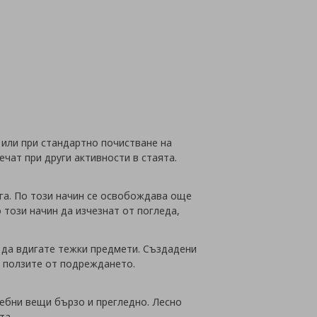
 или при стандартно почистване на
чат при други активности в стаята.
уга. По този начин се освобождава още
 този начин да изчезнат от погледа,
а да вдигате тежки предмети. Създадени
на ползите от подреждането.
.
ребни вещи бързо и прегледно. Лесно
та.