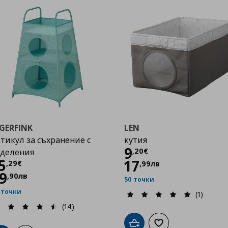
GERFINK
LEN
тикул за съхранение с
кутия
Цена
9,20 €
9
,
20
€
тделения
Цена
15,29 €
5
17
,
29
€
,
99
лв
9
,
90
лв
50 точки
 точки
(1)
(14)
Добави в кошницата
Добави към списък