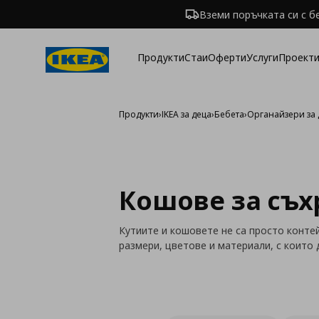
Вземи поръчката си с б
Продукти
Стаи
Оферти
Услуги
Проекти
Продукти
›
IKEA за деца
›
Бебета
›
Органайзери за 
Кошове за съ
Кутиите и кошовете не са просто конте
размери, цветове и материали, с които