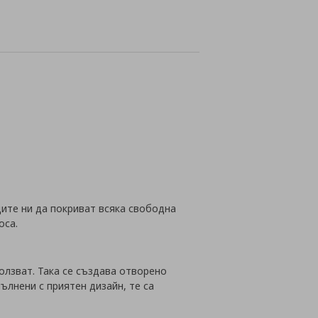
йн
щите ни да покриват всяка свободна
оса.
олзват. Така се създава отворено
ълнени с приятен дизайн, те са