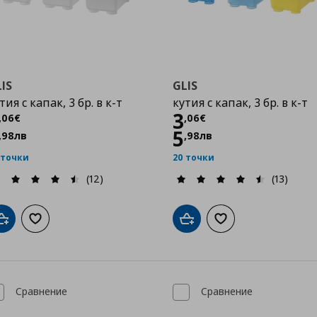
IS
GLIS
тия с капак, 3 бр. в к-т
кутия с капак, 3 бр. в к-т
Цена
3,06 €
Цена
3,06 €
3
,
06
€
,
06
€
5
,
98
лв
,
98
лв
 точки
20 точки
(12)
(13)
Добави в кошницата
Добави към списъка с любими
Добави в кошницата
Добави към списък
Сравнение
Сравнение