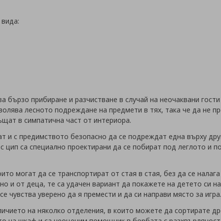
 вида:
за бързо прибиране и разчистване в случай на неочаквани гости
олява лесното подреждане на предмети в тях, така че да не пре
ъщат в симпатична част от интериора.
ат и с предимството безопасно да се подреждат една върху др
с цип са специално проектирани да се побират под леглото и по
ито могат да се транспортират от стая в стая, без да се налаг
сно и от деца, те са удачен вариант да покажете на детето си 
е чувства уверено да я премести и да си направи място за игра
аличието на няколко отделения, в които можете да сортирате д
то на шкаф и са неоценим помощник в борбата с разхвърляност