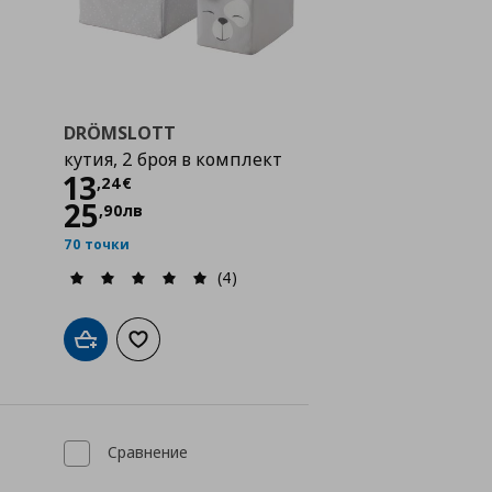
DRÖMSLOTT
кутия, 2 броя в комплект
Цена
13,24 €
13
,
24
€
25
,
90
лв
70 точки
(4)
а с любими
Добави в кошницата
Добави към списъка с любими
Сравнение