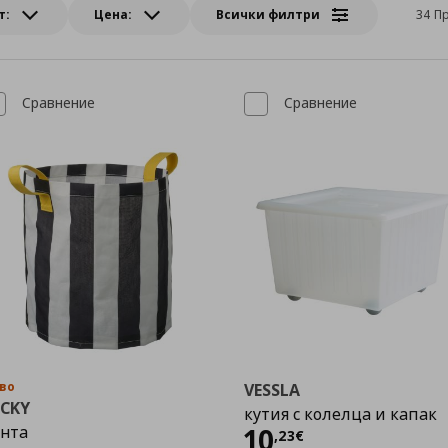
т:
Цена:
Всички филтри
34 П
Сравнение
Сравнение
во
VESSLA
ICKY
кутия с колелца и капак
Цена
10,23 €
анта
10
,
23
€