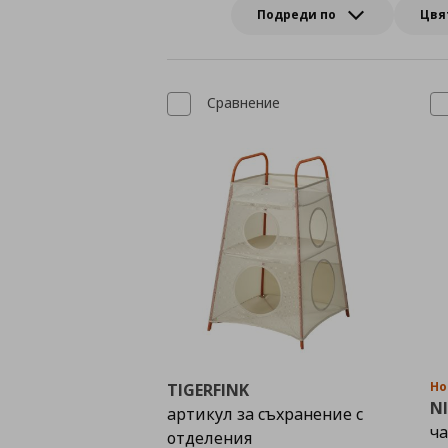
Подреди по
Цвя
Сравнение
Но
TIGERFINK
N
артикул за съхранение с
ч
отделения