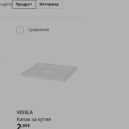
родукти
Продукт
Интериор
Сравнение
VESSLA
Капак за кутия
Цена
2,05 €
2
,
05
€