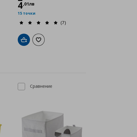
4
,
01
лв
15 точки
(7)
а с любими
Добави в кошницата
Добави към списъка с любими
Сравнение