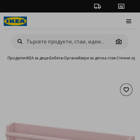
Проследяване на п
Магази
Burge
Camera
Продукти
›
IKEA за деца
›
Бебета
›
Органайзери за детска стая
›
Стенни орг
Добав