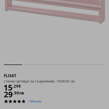
FLISAT
стенен артикул за съхранение, 70x9x16 см
Цена
15,29 €
15
,
29
€
29
,
90
лв
5.0
1 Мнение
star