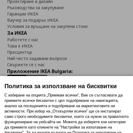
Проектиране и дизайн
Ръководства за закупуване
Гаранции ИКЕА
Ваучер за подарък ИКЕА
Условия за връщане на закупени стоки
За ИКЕА
Работете с нас
Това е ИКЕА
Пресцентър
Най-често задавани въпроси
Свържете се с нас
Приложение IKEA Bulgaria:
Политика за използване на бисквитки
С избиране на опцията „Приемам всички“, Вие се съгласявате да
приемете всички бисквитки с цел подобряване на навигацията,
Последвайте ни:
анализ на посещенията и подобряване на маркетинговите ни
активности. При избор на „Отхвърлям всички“ ще се инсталират
Facebook
Twitter
Youtube
Pinterest
Instagram
само строго необходимитe бисквитки, които са нужни за правилното
функциониране на уебсайта ни. Можете да изберете кои категории
да приемете като кликнете на "Настройки за използване на
бисквитки". За да видите пълната ни Политика за използване на