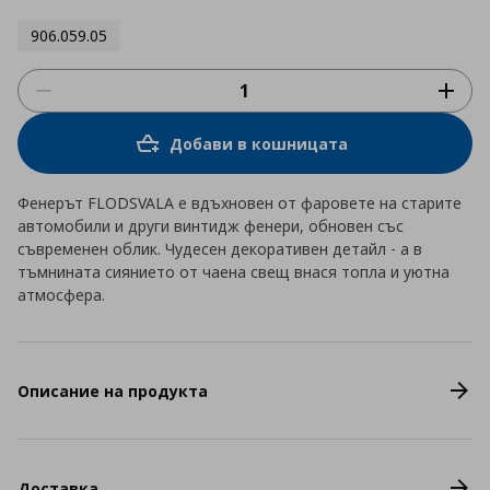
906.059.05
Добави в кошницата
Фенерът FLODSVALA е вдъхновен от фаровете на старите
автомобили и други винтидж фенери, обновен със
съвременен облик. Чудесен декоративен детайл - а в
тъмнината сиянието от чаена свещ внася топла и уютна
атмосфера.
Описание на продукта
Доставка