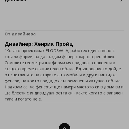
От дизайнера
Дизайнер: Хенрик Пройц
"Когато проектирах FLODSVALA, работех единствено с
кръгли форми, за да създам фенер с характерен облик.
Семплите геометрични форми му придават спокоен и в
същото време отличителен облик. Вдъхновението дойде
от светлините на старите автомобили и други винтидж
фенери, на които придадох съвременен и актуален облик.
Надявам се, че фенерът ще намери мястото си в дома ви и
ще блести с индивидуалността си - както когато е запален,
така и когато не е."
Нагоре