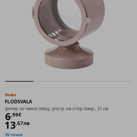
Ново
FLODSVALA
фенер за чаена свещ, употр. на откр./закр., 21 см
Цена
6,99 €
6
,
99
€
13
,
67
лв
35 точки