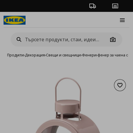
Проследяване на п
Магази
Burge
Camera
Продукти
›
Декорация
›
Свещи и свещници
›
Фенери
›
фенер за чаена свещ
Добав