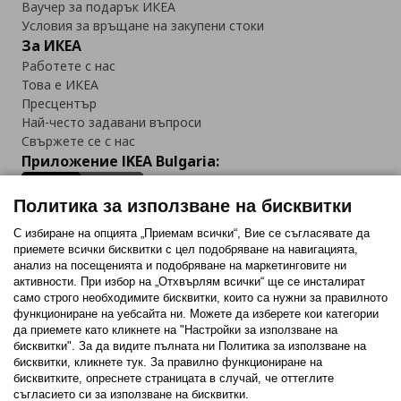
Ваучер за подарък ИКЕА
Условия за връщане на закупени стоки
За ИКЕА
Работете с нас
Това е ИКЕА
Пресцентър
Най-често задавани въпроси
Свържете се с нас
Приложение IKEA Bulgaria:
Политика за използване на бисквитки
С избиране на опцията „Приемам всички“, Вие се съгласявате да
приемете всички бисквитки с цел подобряване на навигацията,
Последвайте ни:
анализ на посещенията и подобряване на маркетинговите ни
активности. При избор на „Отхвърлям всички“ ще се инсталират
Facebook
Twitter
Youtube
Pinterest
Instagram
само строго необходимитe бисквитки, които са нужни за правилното
функциониране на уебсайта ни. Можете да изберете кои категории
да приемете като кликнете на "Настройки за използване на
бисквитки". За да видите пълната ни Политика за използване на
бисквитки, кликнете тук. За правилно функциониране на
бисквитките, опреснете страницата в случай, че оттеглите
съгласието си за използване на бисквитки.
Политика за използване на бисквитки (Cookies)