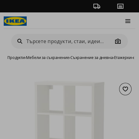
Проследяване на п
Магази
Burge
Camera
Продукти
›
Мебели за съхранение
›
Съхранение за дневна
›
Етажерки
›
ет
Добав