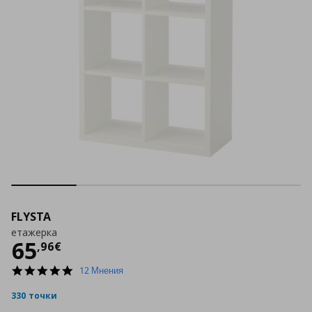
FLYSTA
етажерка
Цена
65,96 €
65
,
96
€
4.8
12 Мнения
star
rating
330 точки