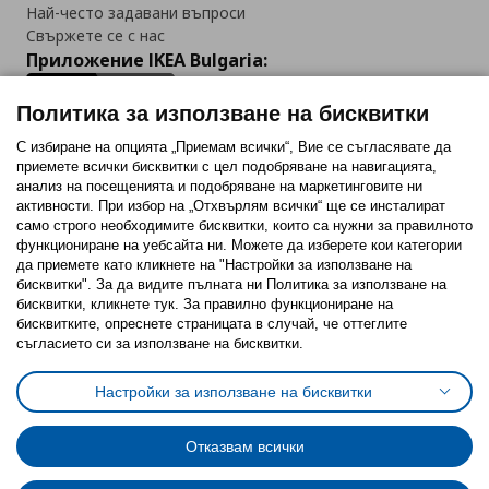
Най-често задавани въпроси
Свържете се с нас
Приложение IKEA Bulgaria:
Политика за използване на бисквитки
С избиране на опцията „Приемам всички“, Вие се съгласявате да
приемете всички бисквитки с цел подобряване на навигацията,
Последвайте ни:
анализ на посещенията и подобряване на маркетинговите ни
активности. При избор на „Отхвърлям всички“ ще се инсталират
Facebook
Twitter
Youtube
Pinterest
Instagram
само строго необходимитe бисквитки, които са нужни за правилното
функциониране на уебсайта ни. Можете да изберете кои категории
да приемете като кликнете на "Настройки за използване на
бисквитки". За да видите пълната ни Политика за използване на
бисквитки, кликнете тук. За правилно функциониране на
бисквитките, опреснете страницата в случай, че оттеглите
съгласието си за използване на бисквитки.
Политика за използване на бисквитки (Cookies)
Избор на настройки за използване на бисквитки
Настройки за използване на бисквитки
Условия за ползване на ikea.bg
Обща политика за личните данни
Политика за защита на личните данни на ikea.bg
Общи условия на програма IKEA Family
Отказвам всички
Политика за защита на лични данни на програма IKEA Family