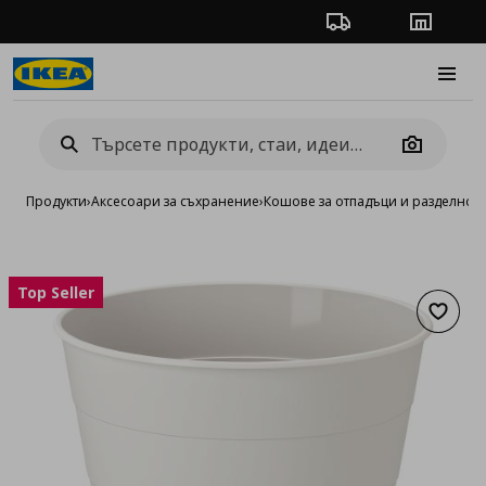
Проследяване на п
Магази
Burge
Camera
Продукти
›
Аксесоари за съхранение
›
Кошове за отпадъци и разделно 
Top Seller
Добав