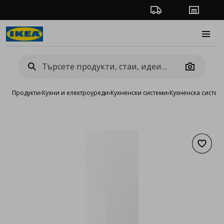
Проследяване на п
Магази
Burge
Camera
Продукти
›
Кухни и електроуреди
›
Кухненски системи
›
Кухненска систе
Добав