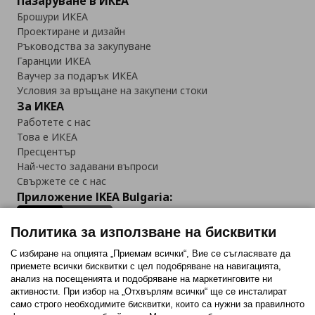
Пазаруване в ИКЕА
Брошури ИКЕА
Проектиране и дизайн
Ръководства за закупуване
Гаранции ИКЕА
Ваучер за подарък ИКЕА
Условия за връщане на закупени стоки
За ИКЕА
Работете с нас
Това е ИКЕА
Пресцентър
Най-често задавани въпроси
Свържете се с нас
Приложение IKEA Bulgaria:
Политика за използване на бисквитки
С избиране на опцията „Приемам всички“, Вие се съгласявате да
приемете всички бисквитки с цел подобряване на навигацията,
Последвайте ни:
анализ на посещенията и подобряване на маркетинговите ни
активности. При избор на „Отхвърлям всички“ ще се инсталират
Facebook
Twitter
Youtube
Pinterest
Instagram
само строго необходимитe бисквитки, които са нужни за правилното