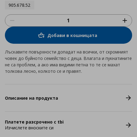
905.678.52
Добави в кошницата
Лъскавите повърхности допадат на всички, от скромният
човек до буйното семейство с деца. Влагата и пукнатините
не са проблем, а ако има видими петна то те се махат
толкова лесно, колкото се и правят.
Описание на продукта
Платете разсрочено с tbi
Изчислете вноските си