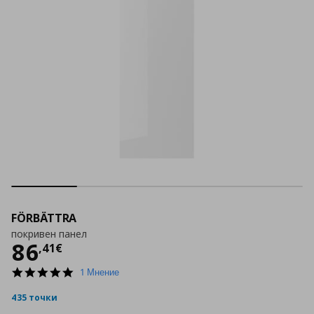
FÖRBÄTTRA
покривен панел
Цена
86,41 €
86
,
41
€
5.0
1 Мнение
star
rating
435 точки