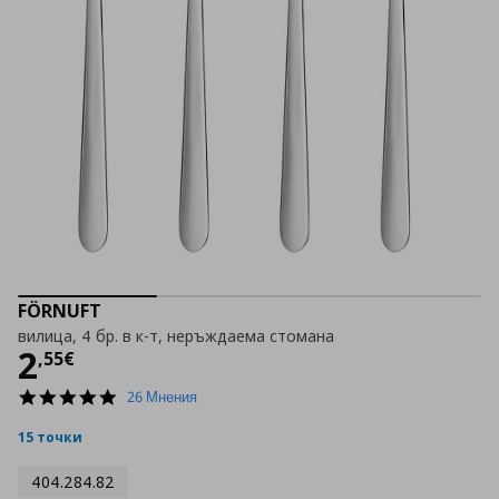
FÖRNUFT
вилица, 4 бр. в к-т, неръждаема стомана
Цена
2,55 €
2
,
55
€
4.8
26 Мнения
star
rating
15 точки
404.284.82