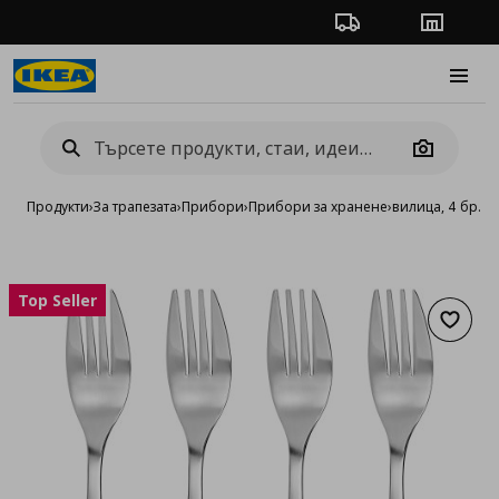
Проследяване на п
Магази
Burge
Camera
Продукти
›
За трапезата
›
Прибори
›
Прибори за хранене
›
вилица, 4 бр. в
Top Seller
Добав