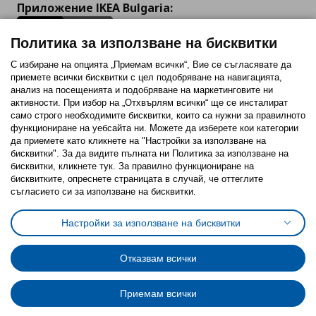
Приложение IKEA Bulgaria:
Политика за използване на бисквитки
С избиране на опцията „Приемам всички“, Вие се съгласявате да
приемете всички бисквитки с цел подобряване на навигацията,
Последвайте ни:
анализ на посещенията и подобряване на маркетинговите ни
активности. При избор на „Отхвърлям всички“ ще се инсталират
Facebook
Twitter
Youtube
Pinterest
Instagram
само строго необходимитe бисквитки, които са нужни за правилното
функциониране на уебсайта ни. Можете да изберете кои категории
да приемете като кликнете на "Настройки за използване на
бисквитки". За да видите пълната ни Политика за използване на
бисквитки, кликнете тук. За правилно функциониране на
бисквитките, опреснете страницата в случай, че оттеглите
съгласието си за използване на бисквитки.
Политика за използване на бисквитки (Cookies)
Избор на настройки за използване на бисквитки
Настройки за използване на бисквитки
Условия за ползване на ikea.bg
Обща политика за личните данни
Политика за защита на личните данни на ikea.bg
Общи условия на програма IKEA Family
Отказвам всички
Политика за защита на лични данни на програма IKEA Family
Приемам всички
© Inter-IKEA Systems B.V. 1999 - 2025