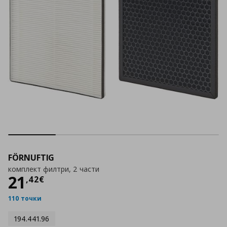
FÖRNUFTIG
комплект филтри, 2 части
Цена
21,42 €
21
,
42
€
110 точки
194.441.96