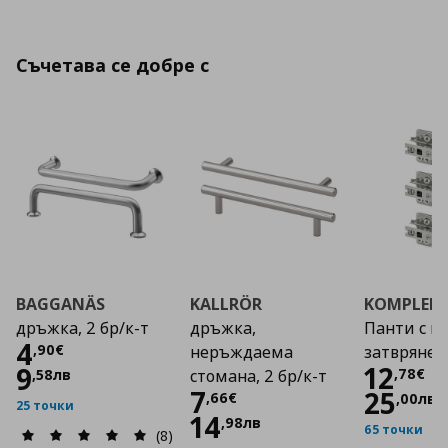
Съчетава се добре с
BAGGANÄS
KALLRÖR
KOMPLEM
дръжка, 2 бр/к-т
дръжка,
Панти с п
Цена
4,90 €
4
,
90
€
неръждаема
затвряне
Цена
12
9
,
78
€
,
58
лв
стомана, 2 бр/к-т
Цена
7,66 €
7
25
,
66
€
,
00
лв
25 точки
14
,
98
лв
65 точки
(8)