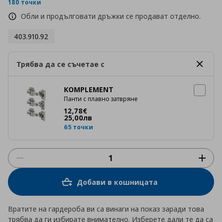
rating
180 точки
Обли и продълговати дръжки се продават отделно.
403.910.92
Трябва да се съчетае с
KOMPLEMENT
Панти с плавно затвряне
Цена
12,78 €
12
,
78
€
25
,
00
лв
65 точки
Добави в кошницата
Вратите на гардероба ви са винаги на показ заради това
трябва да ги избирате внимателно. Изберете дали те да са