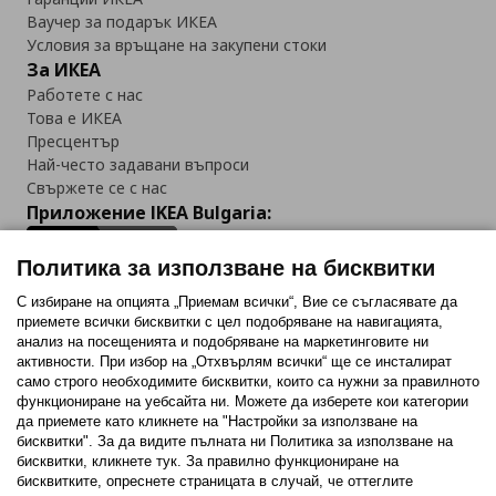
Ваучер за подарък ИКЕА
Условия за връщане на закупени стоки
За ИКЕА
Работете с нас
Това е ИКЕА
Пресцентър
Най-често задавани въпроси
Свържете се с нас
Приложение IKEA Bulgaria:
Политика за използване на бисквитки
С избиране на опцията „Приемам всички“, Вие се съгласявате да
приемете всички бисквитки с цел подобряване на навигацията,
Последвайте ни:
анализ на посещенията и подобряване на маркетинговите ни
активности. При избор на „Отхвърлям всички“ ще се инсталират
Facebook
Twitter
Youtube
Pinterest
Instagram
само строго необходимитe бисквитки, които са нужни за правилното
функциониране на уебсайта ни. Можете да изберете кои категории
да приемете като кликнете на "Настройки за използване на
бисквитки". За да видите пълната ни Политика за използване на
бисквитки, кликнете тук. За правилно функциониране на
бисквитките, опреснете страницата в случай, че оттеглите