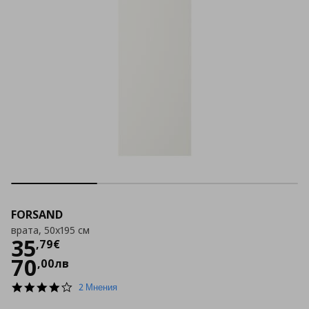
FORSAND
врата, 50x195 см
Цена
35,79 €
35
,
79
€
70
,
00
лв
4.0
2 Мнения
star