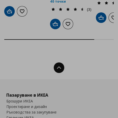
40 точки
(3)
Добави в кошницата
Добави към списъка с любими
Добави в
До
Добави в кошницата
Добави към списъка с люб
Нагоре
Пазаруване в ИКЕА
Брошури ИКЕА
Проектиране и дизайн
Ръководства за закупуване
Гаранции ИКЕА