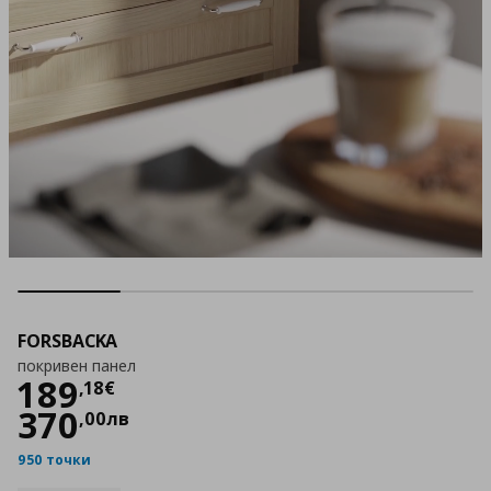
FORSBACKA
покривен панел
Цена
189,18 €
189
,
18
€
370
,
00
лв
950 точки