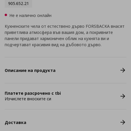
905.652.21
Не е налично онлайн
Кухненските чела от естествено дърво FORSBACKA внасят
приветлива атмосфера във вашия дом, а покривните
панели придават хармоничен облик на кухнята ви и
подчертават красивия вид на дъбовото дърво.
Описание на продукта
Платете разсрочено с tbi
Изчислете вноските си
Доставка