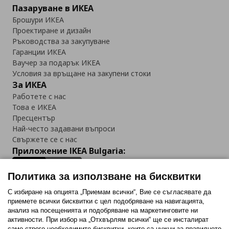
Пазаруване в ИКЕА
Брошури ИКЕА
Проектиране и дизайн
Ръководства за закупуване
Гаранции ИКЕА
Ваучер за подарък ИКЕА
Условия за връщане на закупени стоки
За ИКЕА
Работете с нас
Това е ИКЕА
Пресцентър
Най-често задавани въпроси
Свържете се с нас
Приложение IKEA Bulgaria:
Политика за използване на бисквитки
С избиране на опцията „Приемам всички“, Вие се съгласявате да
приемете всички бисквитки с цел подобряване на навигацията,
Последвайте ни:
анализ на посещенията и подобряване на маркетинговите ни
активности. При избор на „Отхвърлям всички“ ще се инсталират
Facebook
Twitter
Youtube
Pinterest
Instagram
само строго необходимитe бисквитки, които са нужни за правилното