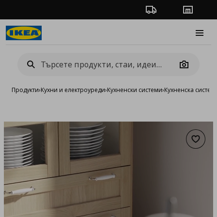
Проследяване на п
Магази
Burge
Camera
Продукти
›
Кухни и електроуреди
›
Кухненски системи
›
Кухненска систе
Добав