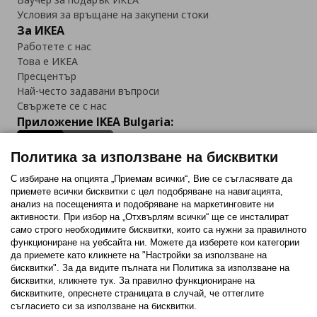
Условия за връщане на закупени стоки
За ИКЕА
Работете с нас
Това е ИКЕА
Пресцентър
Най-често задавани въпроси
Свържете се с нас
Приложение IKEA Bulgaria:
Политика за използване на бисквитки
С избиране на опцията „Приемам всички“, Вие се съгласявате да
приемете всички бисквитки с цел подобряване на навигацията,
Последвайте ни:
анализ на посещенията и подобряване на маркетинговите ни
активности. При избор на „Отхвърлям всички“ ще се инсталират
Facebook
Twitter
Youtube
Pinterest
Instagram
само строго необходимитe бисквитки, които са нужни за правилното
функциониране на уебсайта ни. Можете да изберете кои категории
да приемете като кликнете на "Настройки за използване на
бисквитки". За да видите пълната ни Политика за използване на
бисквитки, кликнете тук. За правилно функциониране на
бисквитките, опреснете страницата в случай, че оттеглите
съгласието си за използване на бисквитки.
Политика за използване на бисквитки (Cookies)