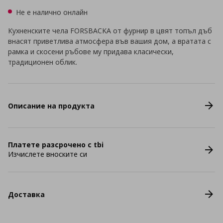
Не е налично онлайн
Кухненските чела FORSBACKA от фурнир в цвят топъл дъб
внасят приветлива атмосфера във вашия дом, а вратата с
рамка и скосени ръбове му придава класически,
традиционен облик.
Описание на продукта
Платете разсрочено с tbi
Изчислете вноските си
Доставка