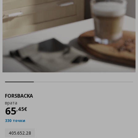
FORSBACKA
врата
Цена
65,45 €
65
,
45
€
330 точки
405.652.28