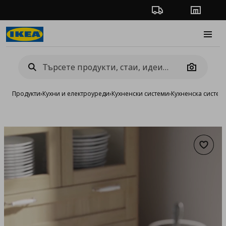
Проследяване на п
Магази
Burge
Camera
Продукти
›
Кухни и електроуреди
›
Кухненски системи
›
Кухненска систе
Добав