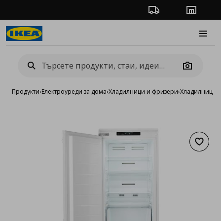
Проследяване на п
Магази
Burge
Camera
Продукти
›
Електроуреди за дома
›
Хладилници и фризери
›
Хладилници/ф
Добав