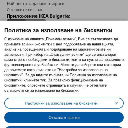
Най-често задавани въпроси
Свържете се с нас
Приложение IKEA Bulgaria:
Политика за използване на бисквитки
С избиране на опцията „Приемам всички“, Вие се съгласявате да
приемете всички бисквитки с цел подобряване на навигацията,
Последвайте ни:
анализ на посещенията и подобряване на маркетинговите ни
активности. При избор на „Отхвърлям всички“ ще се инсталират
Facebook
Twitter
Youtube
Pinterest
Instagram
само строго необходимитe бисквитки, които са нужни за правилното
функциониране на уебсайта ни. Можете да изберете кои категории
да приемете като кликнете на "Настройки за използване на
бисквитки". За да видите пълната ни Политика за използване на
бисквитки, кликнете тук. За правилно функциониране на
бисквитките, опреснете страницата в случай, че оттеглите
съгласието си за използване на бисквитки.
Политика за използване на бисквитки (Cookies)
Избор на настройки за използване на бисквитки
Настройки за използване на бисквитки
Условия за ползване на ikea.bg
Обща политика за личните данни
Политика за защита на личните данни на ikea.bg
Общи условия на програма IKEA Family
Отказвам всички
Политика за защита на лични данни на програма IKEA Family