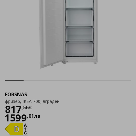
FORSNAS
фризер, IKEA 700, вграден
Цена
817,56 €
817
,
56
€
1599
,
01
лв