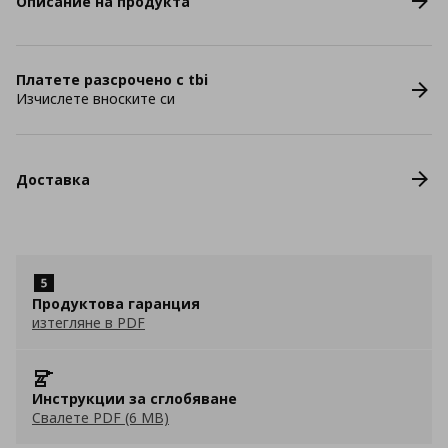
Описание на продукта
Платете разсрочено с tbi
Изчислете вноските си
Доставка
Продуктова гаранция
изтегляне в PDF
Инструкции за сглобяване
Свалете PDF (6 MB)