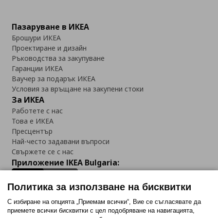
Пазаруване в ИКЕА
Брошури ИКЕА
Проектиране и дизайн
Ръководства за закупуване
Гаранции ИКЕА
Ваучер за подарък ИКЕА
Условия за връщане на закупени стоки
За ИКЕА
Работете с нас
Това е ИКЕА
Пресцентър
Най-често задавани въпроси
Свържете се с нас
Приложение IKEA Bulgaria:
Политика за използване на бисквитки
С избиране на опцията „Приемам всички“, Вие се съгласявате да
приемете всички бисквитки с цел подобряване на навигацията,
Последвайте ни: