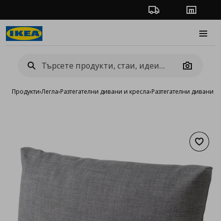
Проследяване на п
Магази
Burge
Camera
Продукти
›
Легла
›
Разтегателни дивани и кресла
›
Разтегателни дивани
›
в
Добав