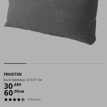
FRIHETEN
възглавница, 67x47 см
Цена
30,68 €
30
,
68
€
60
,
00
лв
4.7
3 Мнения
star