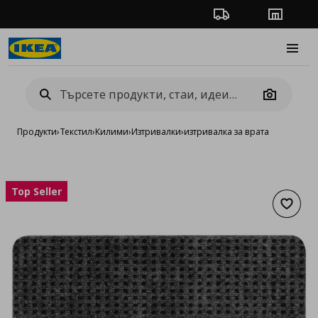
Проследяване на п
Магази
Burge
Camera
Продукти
›
Текстил
›
Килими
›
Изтривалки
›
изтривалка за врата
Top Seller
Добав