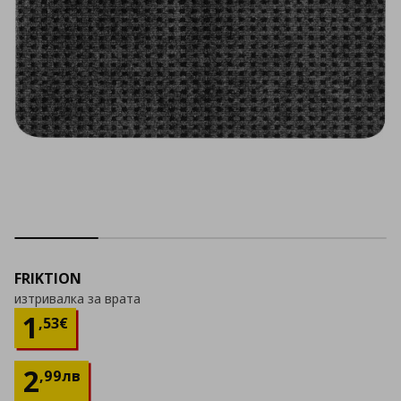
FRIKTION
изтривалка за врата
Цена
1,53 €
1
,
53
€
2
,
99
лв