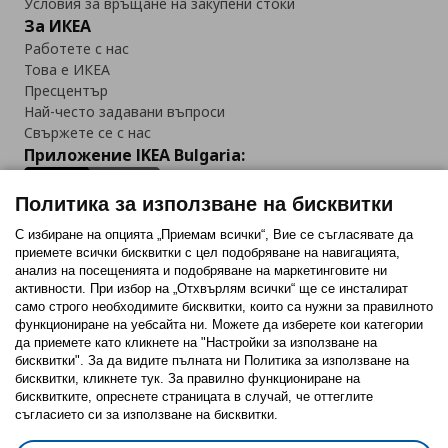
Условия за връщане на закупени стоки
За ИКЕА
Работете с нас
Това е ИКЕА
Пресцентър
Най-често задавани въпроси
Свържете се с нас
Приложение IKEA Bulgaria:
Политика за използване на бисквитки
С избиране на опцията „Приемам всички“, Вие се съгласявате да
приемете всички бисквитки с цел подобряване на навигацията,
Последвайте ни:
анализ на посещенията и подобряване на маркетинговите ни
активности. При избор на „Отхвърлям всички“ ще се инсталират
Facebook
Twitter
Youtube
Pinterest
Instagram
само строго необходимитe бисквитки, които са нужни за правилното
функциониране на уебсайта ни. Можете да изберете кои категории
да приемете като кликнете на "Настройки за използване на
бисквитки". За да видите пълната ни Политика за използване на
бисквитки, кликнете тук. За правилно функциониране на
бисквитките, опреснете страницата в случай, че оттеглите
съгласието си за използване на бисквитки.
Политика за използване на бисквитки (Cookies)
Избор на настройки за използване на бисквитки