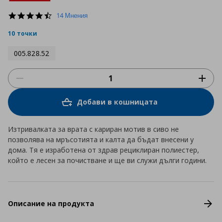
4.6
14 Мнения
star
rating
10 точки
005.828.52
Добави в кошницата
Изтривалката за врата с кариран мотив в сиво не
позволява на мръсотията и калта да бъдат внесени у
дома. Тя е изработена от здрав рециклиран полиестер,
който е лесен за почистване и ще ви служи дълги години.
Описание на продукта