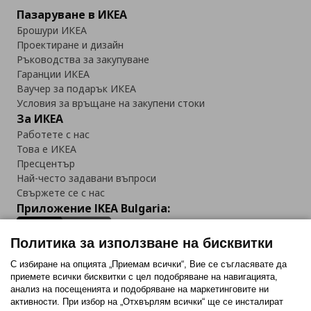
Пазаруване в ИКЕА
Брошури ИКЕА
Проектиране и дизайн
Ръководства за закупуване
Гаранции ИКЕА
Ваучер за подарък ИКЕА
Условия за връщане на закупени стоки
За ИКЕА
Работете с нас
Това е ИКЕА
Пресцентър
Най-често задавани въпроси
Свържете се с нас
Приложение IKEA Bulgaria:
Политика за използване на бисквитки
С избиране на опцията „Приемам всички“, Вие се съгласявате да
приемете всички бисквитки с цел подобряване на навигацията,
Последвайте ни:
анализ на посещенията и подобряване на маркетинговите ни
активности. При избор на „Отхвърлям всички“ ще се инсталират
Facebook
Twitter
Youtube
Pinterest
Instagram