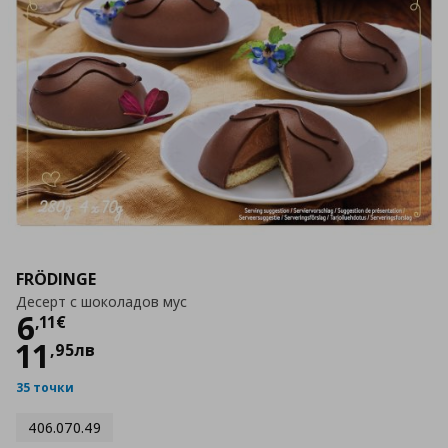
FRÖDINGE
Десерт с шоколадов мус
Цена
6,11 €
6
,
11
€
11
,
95
лв
35 точки
406.070.49