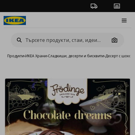
Проследяване на п
Магази
Burge
Camera
Продукти
›
ИКЕА Храни
›
Сладкиши, десерти и бисквити
›
Десерт с шокол
Добав