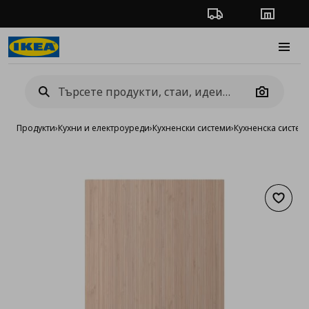
Проследяване на п
Магази
Burge
Camera
Продукти
›
Кухни и електроуреди
›
Кухненски системи
›
Кухненска систе
Добав