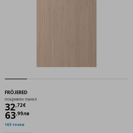
FRÖJERED
покривен панел
Цена
32,72 €
32
,
72
€
63
,
99
лв
165 точки