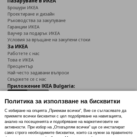
Пазаруване в ИКЕА
Брошури ИКЕА
Проектиране и дизайн
Ръководства за закупуване
Гаранции ИКЕА
Ваучер за подарък ИКЕА
Условия за връщане на закупени стоки
За ИКЕА
Работете с нас
Това е ИКЕА
Пресцентър
Най-често задавани въпроси
Свържете се с нас
Приложение IKEA Bulgaria:
Политика за използване на бисквитки
С избиране на опцията „Приемам всички“, Вие се съгласявате да
приемете всички бисквитки с цел подобряване на навигацията,
Последвайте ни:
анализ на посещенията и подобряване на маркетинговите ни
активности. При избор на „Отхвърлям всички“ ще се инсталират
Facebook
Twitter
Youtube
Pinterest
Instagram
само строго необходимитe бисквитки, които са нужни за правилното