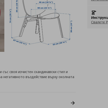
Инструкц
Свалете P
 със своя изчистен скандинавски стил и
ва негативното въздействие върху околната