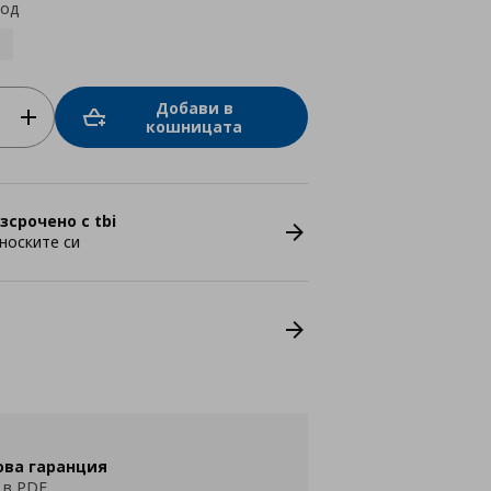
код
Добави в
кошницата
зсрочено с tbi
носките си
ова гаранция
 в PDF