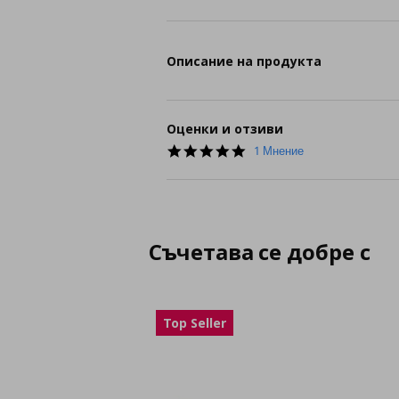
Описание на продукта
Оценки и отзиви
5.0
1 Мнение
star
rating
Съчетава се добре с
Top Seller