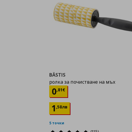
BÄSTIS
ролка за почистване на мъх
Цена
0,81 €
0
,
81
€
1
,
58
лв
5 точки
(115)