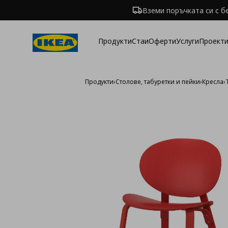
Вземи поръчката си с б
Продукти
Стаи
Оферти
Услуги
Проекти
Продукти
›
Столове, табуретки и пейки
›
Кресла
›