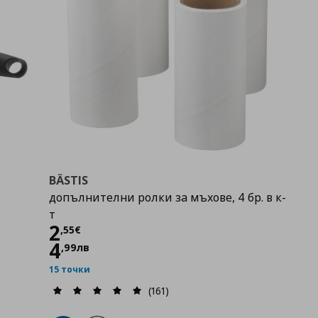
BÄSTIS
допълнителни ролки за мъхове, 4 бр. в к-
т
Цена
2,55 €
2
,
55
€
4
,
99
лв
15 точки
(161)