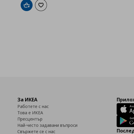
Добави в кошницата
Добави към списъка с любими
За ИКЕА
Прилож
Работете с нас
Това е ИКЕА
Пресцентър
Най-често задавани въпроси
Послед
Свържете се с нас