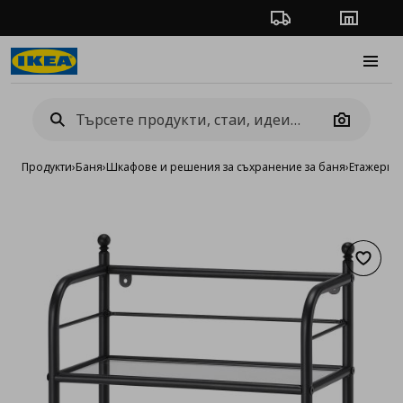
Проследяване на п
Магази
Burge
Camera
Продукти
›
Баня
›
Шкафове и решения за съхранение за баня
›
Етaжерки 
Добав