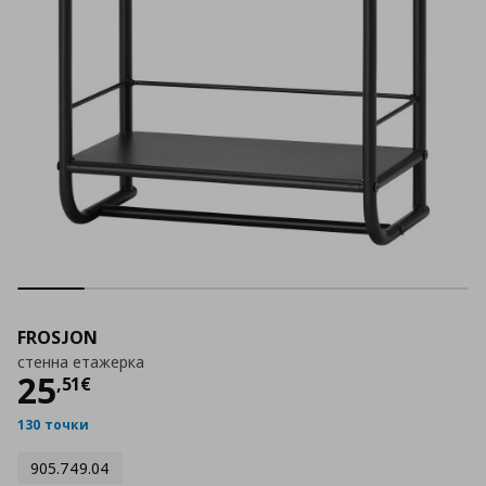
FROSJON
стенна етажерка
Цена
25,51 €
25
,
51
€
130 точки
905.749.04