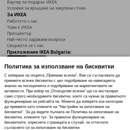
Ваучер за подарък ИКЕА
Условия за връщане на закупени стоки
За ИКЕА
Работете с нас
Това е ИКЕА
Пресцентър
Най-често задавани въпроси
Свържете се с нас
Приложение IKEA Bulgaria:
Политика за използване на бисквитки
С избиране на опцията „Приемам всички“, Вие се съгласявате да
приемете всички бисквитки с цел подобряване на навигацията,
Последвайте ни:
анализ на посещенията и подобряване на маркетинговите ни
активности. При избор на „Отхвърлям всички“ ще се инсталират
Facebook
Twitter
Youtube
Pinterest
Instagram
само строго необходимитe бисквитки, които са нужни за правилното
функциониране на уебсайта ни. Можете да изберете кои категории
да приемете като кликнете на "Настройки за използване на
бисквитки". За да видите пълната ни Политика за използване на
бисквитки, кликнете тук. За правилно функциониране на
бисквитките, опреснете страницата в случай, че оттеглите
съгласието си за използване на бисквитки.
Политика за използване на бисквитки (Cookies)