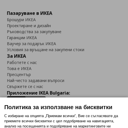
Пазаруване в ИКЕА
Брошури ИКЕА
Проектиране и дизайн
Ръководства за закупуване
Гаранции ИКЕА
Ваучер за подарък ИКЕА
Условия за връщане на закупени стоки
За ИКЕА
Работете с нас
Това е ИКЕА
Пресцентър
Най-често задавани въпроси
Свържете се с нас
Приложение IKEA Bulgaria:
Политика за използване на бисквитки
С избиране на опцията „Приемам всички“, Вие се съгласявате да
приемете всички бисквитки с цел подобряване на навигацията,
Последвайте ни:
анализ на посещенията и подобряване на маркетинговите ни