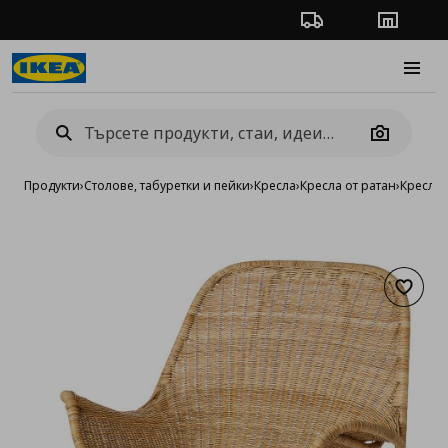
Проследяване на п
Магази
Burge
Camera
Продукти
›
Столове, табуретки и пейки
›
Кресла
›
Кресла от ратан
›
Кресло
Добав