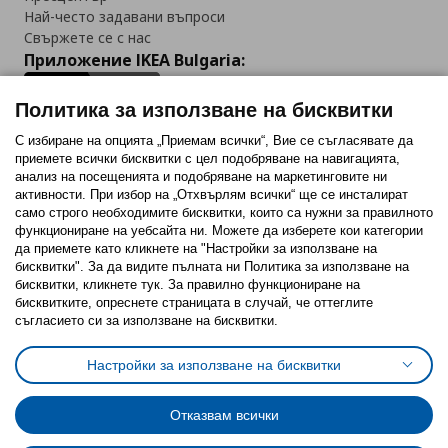
Най-често задавани въпроси
Свържете се с нас
Приложение IKEA Bulgaria:
Политика за използване на бисквитки
С избиране на опцията „Приемам всички“, Вие се съгласявате да
приемете всички бисквитки с цел подобряване на навигацията,
Последвайте ни:
анализ на посещенията и подобряване на маркетинговите ни
активности. При избор на „Отхвърлям всички“ ще се инсталират
Facebook
Twitter
Youtube
Pinterest
Instagram
само строго необходимитe бисквитки, които са нужни за правилното
функциониране на уебсайта ни. Можете да изберете кои категории
да приемете като кликнете на "Настройки за използване на
бисквитки". За да видите пълната ни Политика за използване на
бисквитки, кликнете тук. За правилно функциониране на
бисквитките, опреснете страницата в случай, че оттеглите
съгласието си за използване на бисквитки.
Политика за използване на бисквитки (Cookies)
Избор на настройки за използване на бисквитки
Настройки за използване на бисквитки
Условия за ползване на ikea.bg
Обща политика за личните данни
Политика за защита на личните данни на ikea.bg
Общи условия на програма IKEA Family
Отказвам всички
Политика за защита на лични данни на програма IKEA Family