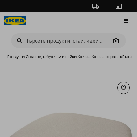
Проследяване на п
Магази
Burge
Camera
Продукти
›
Столове, табуретки и пейки
›
Кресла
›
Кресла от ратан
›
Възгла
Добав