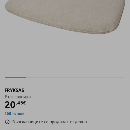
FRYKSAS
Възглавница
Цена
20,45 €
20
,
45
€
105 точки
Възглавниците се продават отделно.