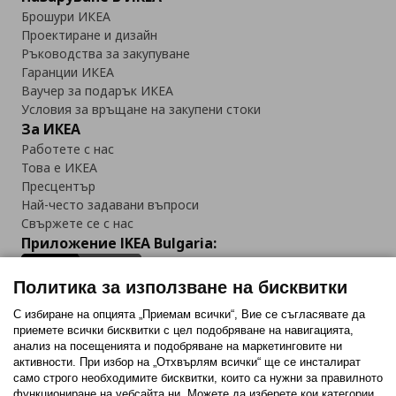
Брошури ИКЕА
Проектиране и дизайн
Ръководства за закупуване
Гаранции ИКЕА
Ваучер за подарък ИКЕА
Условия за връщане на закупени стоки
За ИКЕА
Работете с нас
Това е ИКЕА
Пресцентър
Най-често задавани въпроси
Свържете се с нас
Приложение IKEA Bulgaria:
Политика за използване на бисквитки
С избиране на опцията „Приемам всички“, Вие се съгласявате да
приемете всички бисквитки с цел подобряване на навигацията,
Последвайте ни:
анализ на посещенията и подобряване на маркетинговите ни
активности. При избор на „Отхвърлям всички“ ще се инсталират
Facebook
Twitter
Youtube
Pinterest
Instagram
само строго необходимитe бисквитки, които са нужни за правилното
функциониране на уебсайта ни. Можете да изберете кои категории