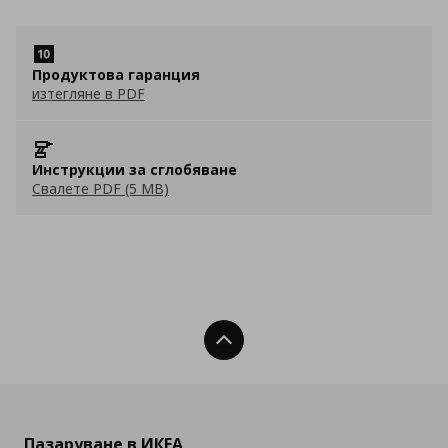
Продуктова гаранция
изтегляне в PDF
Инструкции за сглобяване
Свалете PDF (5 MB)
Нагоре
Пазаруване в ИКЕА