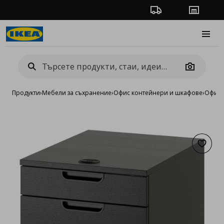
Проследяване на п
Магази
Burge
Camera
Продукти
›
Мебели за съхранение
›
Офис контейнери и шкафове
›
Офис 
Добав