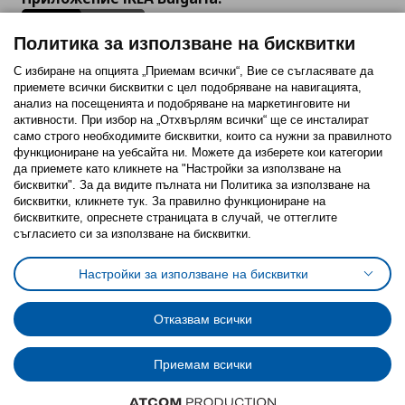
Политика за използване на бисквитки
С избиране на опцията „Приемам всички“, Вие се съгласявате да
приемете всички бисквитки с цел подобряване на навигацията,
Последвайте ни:
анализ на посещенията и подобряване на маркетинговите ни
активности. При избор на „Отхвърлям всички“ ще се инсталират
Facebook
Twitter
Youtube
Pinterest
Instagram
само строго необходимитe бисквитки, които са нужни за правилното
функциониране на уебсайта ни. Можете да изберете кои категории
да приемете като кликнете на "Настройки за използване на
бисквитки". За да видите пълната ни Политика за използване на
бисквитки, кликнете тук. За правилно функциониране на
бисквитките, опреснете страницата в случай, че оттеглите
съгласието си за използване на бисквитки.
Политика за използване на бисквитки (Cookies)
Избор на настройки за използване на бисквитки
Настройки за използване на бисквитки
Условия за ползване на ikea.bg
Обща политика за личните данни
Политика за защита на личните данни на ikea.bg
Общи условия на програма IKEA Family
Отказвам всички
Политика за защита на лични данни на програма IKEA Family
Приемам всички
© Inter-IKEA Systems B.V. 1999 - 2025