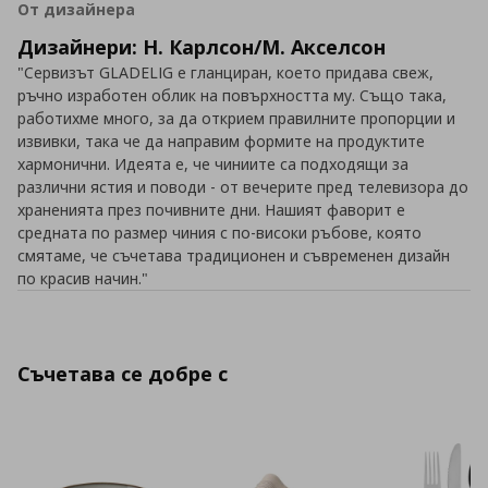
От дизайнера
Дизайнери: Н. Карлсон/М. Акселсон
"Сервизът GLADELIG е гланциран, което придава свеж,
ръчно изработен облик на повърхността му. Също така,
работихме много, за да открием правилните пропорции и
извивки, така че да направим формите на продуктите
хармонични. Идеята е, че чиниите са подходящи за
различни ястия и поводи - от вечерите пред телевизора до
храненията през почивните дни. Нашият фаворит е
средната по размер чиния с по-високи ръбове, която
смятаме, че съчетава традиционен и съвременен дизайн
по красив начин."
Съчетава се добре с