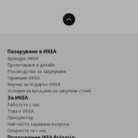
Нагоре
Пазаруване в ИКЕА
Брошури ИКЕА
Проектиране и дизайн
Ръководства за закупуване
Гаранции ИКЕА
Ваучер за подарък ИКЕА
Условия за връщане на закупени стоки
За ИКЕА
Работете с нас
Това е ИКЕА
Пресцентър
Най-често задавани въпроси
Свържете се с нас
Приложение IKEA Bulgaria: