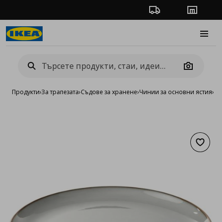
Проследяване на п
Магази
Burge
Camera
Продукти
›
За трапезата
›
Съдове за хранене
›
Чинии за основни ястия
›
чи
Добав