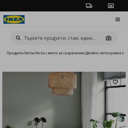
Проследяване на п
Магази
Burge
Camera
Продукти
›
Легла
›
Легла с място за съхранение
›
Двойно легло
›
рамка за 
Добав