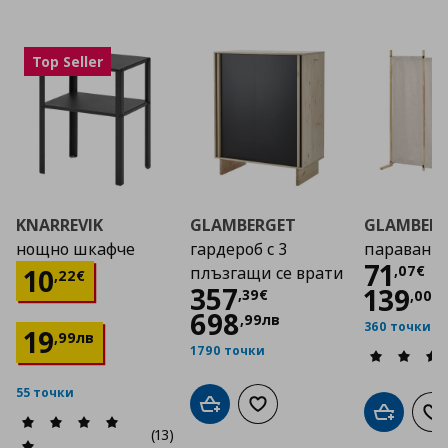
Top Seller
KNARREVIK
GLAMBERGET
GLAMBER
нощно шкафче
гардероб с 3
параван
Цена
71
Цена
10,22 €
,
07
€
10
плъзгащи се врати
,
22
€
Цена
357,39 €
357
139
,
39
€
,
00
л
698
,
99
лв
360 точки
19
,
99
лв
1790 точки
55 точки
Добави в кошницата
Добави към списъка с люб
Добави в
До
(13)