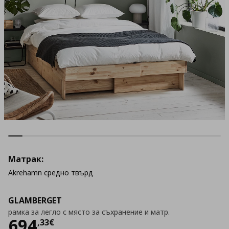
Матрак:
Akrehamn средно твърд
GLAMBERGET
рамка за легло с място за съхранение и матр.
Цена
694,33 €
694
,
33
€