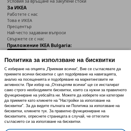
Условия за връщане на закупени стоки
За ИКЕА
Работете с нас
Това е ИКЕА
Пресцентър
Най-често задавани въпроси
Свържете се с нас
Приложение IKEA Bulgaria:
Политика за използване на бисквитки
С избиране на опцията „Приемам всички“, Вие се съгласявате да
приемете всички бисквитки с цел подобряване на навигацията,
Последвайте ни:
анализ на посещенията и подобряване на маркетинговите ни
активности. При избор на „Отхвърлям всички“ ще се инсталират
Facebook
Twitter
Youtube
Pinterest
Instagram
само строго необходимитe бисквитки, които са нужни за правилното
функциониране на уебсайта ни. Можете да изберете кои категории
да приемете като кликнете на "Настройки за използване на
бисквитки". За да видите пълната ни Политика за използване на
бисквитки, кликнете тук. За правилно функциониране на
бисквитките, опреснете страницата в случай, че оттеглите
съгласието си за използване на бисквитки.
Политика за използване на бисквитки (Cookies)
Избор на настройки за използване на бисквитки