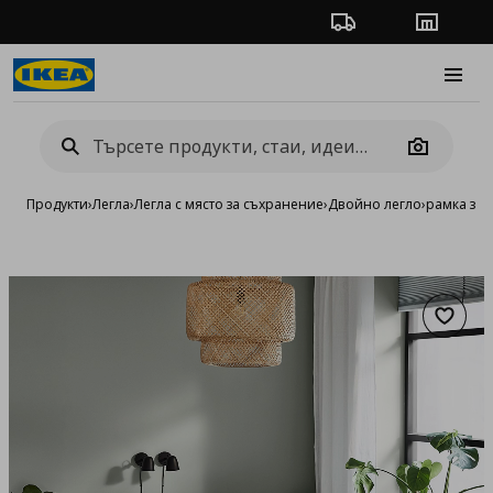
Проследяване на п
Магази
Burge
Camera
Продукти
›
Легла
›
Легла с място за съхранение
›
Двойно легло
›
рамка за 
Добав