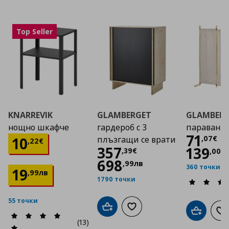
Top Seller
KNARREVIK
GLAMBERGET
GLAMBER
нощно шкафче
гардероб с 3
параван
Цена
71
Цена
10,22 €
,
07
€
10
плъзгащи се врати
,
22
€
Цена
357,39 €
357
139
,
39
€
,
00
л
698
,
99
лв
360 точки
19
,
99
лв
1790 точки
55 точки
Добави в кошницата
Добави към списъка с люб
Добави в
До
(13)