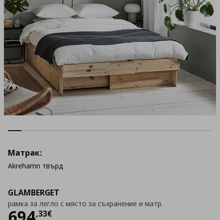
Матрак:
Akrehamn твърд
GLAMBERGET
рамка за легло с място за съхранение и матр.
Цена
694,33 €
694
,
33
€