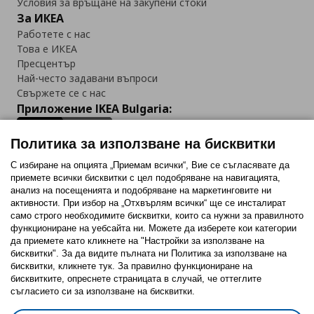
Условия за връщане на закупени стоки
За ИКЕА
Работете с нас
Това е ИКЕА
Пресцентър
Най-често задавани въпроси
Свържете се с нас
Приложение IKEA Bulgaria:
Политика за използване на бисквитки
С избиране на опцията „Приемам всички“, Вие се съгласявате да
приемете всички бисквитки с цел подобряване на навигацията,
Последвайте ни:
анализ на посещенията и подобряване на маркетинговите ни
активности. При избор на „Отхвърлям всички“ ще се инсталират
Facebook
Twitter
Youtube
Pinterest
Instagram
само строго необходимитe бисквитки, които са нужни за правилното
функциониране на уебсайта ни. Можете да изберете кои категории
да приемете като кликнете на "Настройки за използване на
бисквитки". За да видите пълната ни Политика за използване на
бисквитки, кликнете тук. За правилно функциониране на
бисквитките, опреснете страницата в случай, че оттеглите
съгласието си за използване на бисквитки.
Политика за използване на бисквитки (Cookies)
Избор на настройки за използване на бисквитки