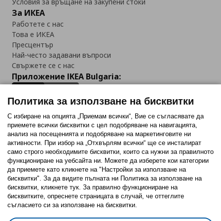
Условия за връщане на закупени стоки
За ИКЕА
Работете с нас
Това е ИКЕА
Пресцентър
Най-често задавани въпроси
Свържете се с нас
Приложение IKEA Bulgaria:
Политика за използване на бисквитки
С избиране на опцията „Приемам всички“, Вие се съгласявате да
приемете всички бисквитки с цел подобряване на навигацията,
Последвайте ни:
анализ на посещенията и подобряване на маркетинговите ни
активности. При избор на „Отхвърлям всички“ ще се инсталират
Facebook
Twitter
Youtube
Pinterest
Instagram
само строго необходимитe бисквитки, които са нужни за правилното
функциониране на уебсайта ни. Можете да изберете кои категории
да приемете като кликнете на "Настройки за използване на
бисквитки". За да видите пълната ни Политика за използване на
бисквитки, кликнете тук. За правилно функциониране на
бисквитките, опреснете страницата в случай, че оттеглите
съгласието си за използване на бисквитки.
Политика за използване на бисквитки (Cookies)
Избор на настройки за използване на бисквитки