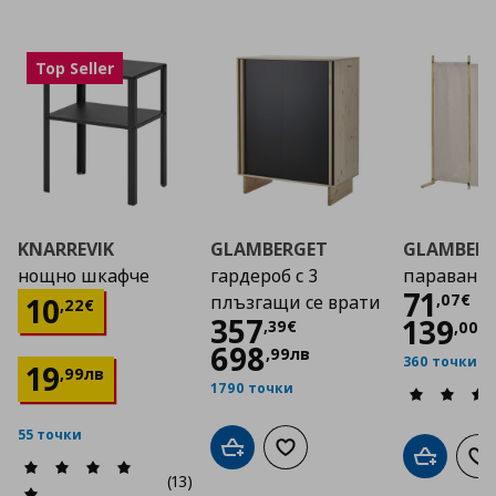
Top Seller
KNARREVIK
GLAMBERGET
GLAMBER
нощно шкафче
гардероб с 3
параван
Цена
71
Цена
10,22 €
,
07
€
10
плъзгащи се врати
,
22
€
Цена
357,39 €
357
139
,
39
€
,
00
л
698
,
99
лв
360 точки
19
,
99
лв
1790 точки
55 точки
Добави в кошницата
Добави към списъка с люб
Добави в
До
(13)