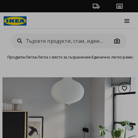
Проследяване на п
Магази
Burge
Camera
Продукти
›
Легла
›
Легла с място за съхранение
›
Единично легло
›
рамка з
Добав