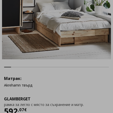
Матрак:
Akrehamn твърд
GLAMBERGET
рамка за легло с място за съхранение и матр.
Цена
592,07 €
592
,
07
€