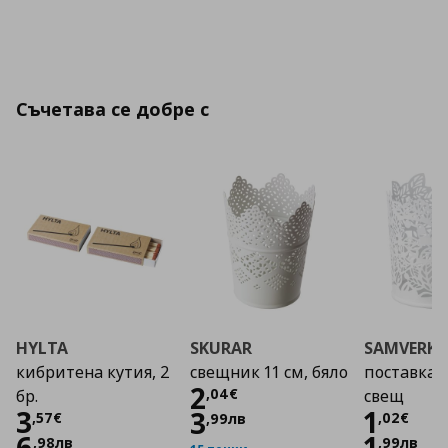
Съчетава се добре с
HYLTA
SKURAR
SAMVERKA
кибритена кутия, 2
свещник 11 см, бяло
поставка 
Цена
2,04 €
2
,
04
€
бр.
свещ
Цена
3,57 €
Цена
3
1
3
,
57
€
,
02
€
,
99
лв
6
1
,
98
лв
,
99
лв