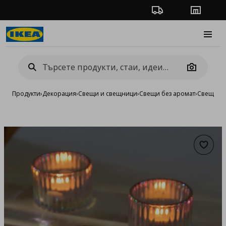
Проследяване на п
Магази
Burge
Camera
Продукти
›
Декорация
›
Свещи и свещници
›
Свещи без аромат
›
Свещ
Добав