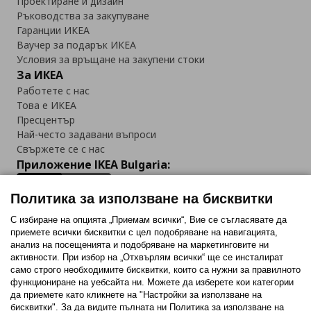
Проектиране и дизайн
Ръководства за закупуване
Гаранции ИКЕА
Ваучер за подарък ИКЕА
Условия за връщане на закупени стоки
За ИКЕА
Работете с нас
Това е ИКЕА
Пресцентър
Най-често задавани въпроси
Свържете се с нас
Приложение IKEA Bulgaria:
Политика за използване на бисквитки
С избиране на опцията „Приемам всички“, Вие се съгласявате да
приемете всички бисквитки с цел подобряване на навигацията,
Последвайте ни:
анализ на посещенията и подобряване на маркетинговите ни
активности. При избор на „Отхвърлям всички“ ще се инсталират
Facebook
Twitter
Youtube
Pinterest
Instagram
само строго необходимитe бисквитки, които са нужни за правилното
функциониране на уебсайта ни. Можете да изберете кои категории
да приемете като кликнете на "Настройки за използване на
бисквитки". За да видите пълната ни Политика за използване на