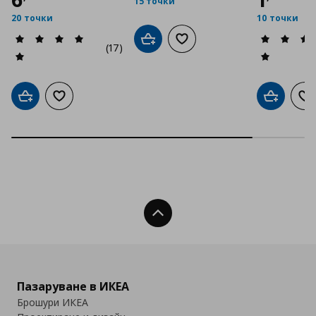
15 точки
20 точки
10 точки
Добави в кошницата
Добави към списъка с люб
(17)
Добави в кошницата
Добави към списъка с любими
Добави в
До
Нагоре
Пазаруване в ИКЕА
Брошури ИКЕА