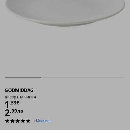
GODMIDDAG
десертна чиния
Цена
1,53 €
1
,
53
€
2
,
99
лв
5.0
1 Мнение
star