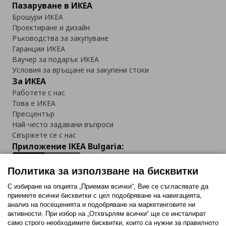
Пазаруване в ИКЕА
Брошури ИКЕА
Проектиране и дизайн
Ръководства за закупуване
Гаранции ИКЕА
Ваучер за подарък ИКЕА
Условия за връщане на закупени стоки
За ИКЕА
Работете с нас
Това е ИКЕА
Пресцентър
Най-често задавани въпроси
Свържете се с нас
Приложение IKEA Bulgaria:
Политика за използване на бисквитки
С избиране на опцията „Приемам всички“, Вие се съгласявате да
приемете всички бисквитки с цел подобряване на навигацията,
Последвайте ни:
анализ на посещенията и подобряване на маркетинговите ни
активности. При избор на „Отхвърлям всички“ ще се инсталират
Facebook
Twitter
Youtube
Pinterest
Instagram
само строго необходимитe бисквитки, които са нужни за правилното