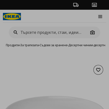
Проследяване на п
Магази
Burge
Camera
Продукти
›
За трапезата
›
Съдове за хранене
›
Десертни чинии
›
десертна 
Добав