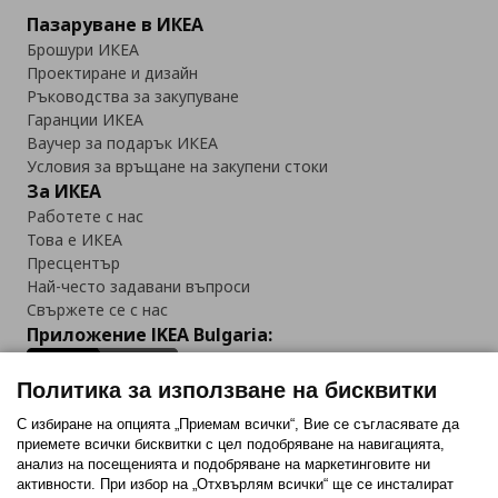
Пазаруване в ИКЕА
Брошури ИКЕА
Проектиране и дизайн
Ръководства за закупуване
Гаранции ИКЕА
Ваучер за подарък ИКЕА
Условия за връщане на закупени стоки
За ИКЕА
Работете с нас
Това е ИКЕА
Пресцентър
Най-често задавани въпроси
Свържете се с нас
Приложение IKEA Bulgaria:
Политика за използване на бисквитки
С избиране на опцията „Приемам всички“, Вие се съгласявате да
приемете всички бисквитки с цел подобряване на навигацията,
Последвайте ни:
анализ на посещенията и подобряване на маркетинговите ни
активности. При избор на „Отхвърлям всички“ ще се инсталират
Facebook
Twitter
Youtube
Pinterest
Instagram