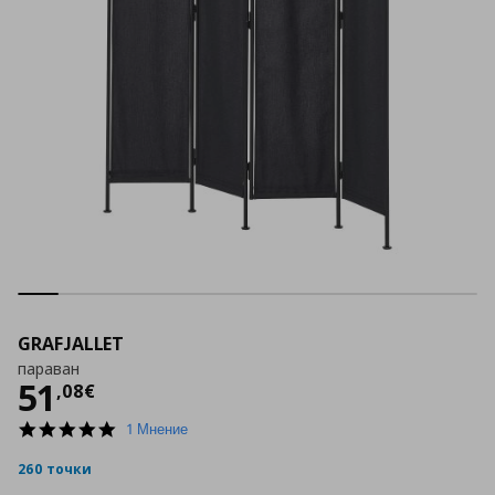
GRAFJALLET
параван
Цена
51,08 €
51
,
08
€
5.0
1 Мнение
star
rating
260 точки