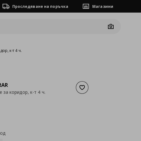
Проследяване на поръчка
Магазини
Camera
ор, к-т 4 ч.
RAR
Добави към списъка с люб
за коридор, к-т 4 ч.
а
38,28 €
код