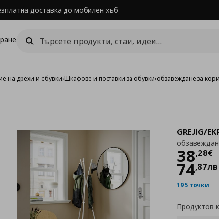
езплатна доставка до мобилен хъб
ране
е на дрехи и обувки
›
Шкафове и поставки за обувки
›
обзавеждане за корид
GREJIG/EK
обзавеждане 
Цен
38
,
28
€
74
,
87
лв
195 точки
Продуктов 