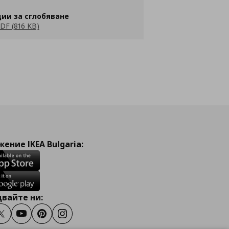
ии за сглобяване
DF (816 KB)
ение IKEA Bulgaria:
вайте ни:
ook
Twitter
Youtube
Pinterest
Instagram