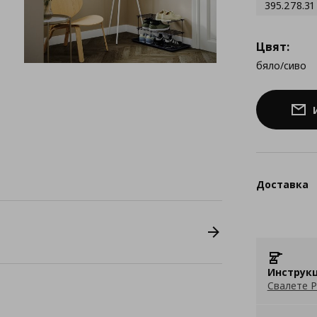
395.278.31
Цвят:
бяло/сиво
Доставка
Инструкц
Свалете P