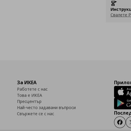
Инструкц
Свалете P
За ИКЕА
Прилож
Работете с нас
Това е ИКЕА
Пресцентър
Най-често задавани въпроси
Послед
Свържете се с нас
Faceb