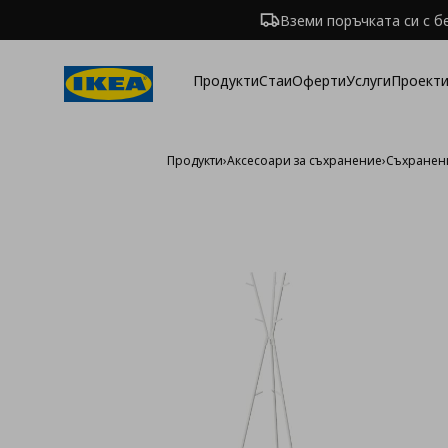
Вземи поръчката си с б
Продукти
Стаи
Оферти
Услуги
Проекти
Продукти
›
Аксесоари за съхранение
›
Съхранени