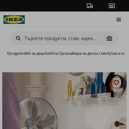
Проследяване на п
Магази
Burge
Camera
Продукти
›
IKEA за деца
›
Бебета
›
Органайзери за детска стая
›
Кутии и кош
Добав