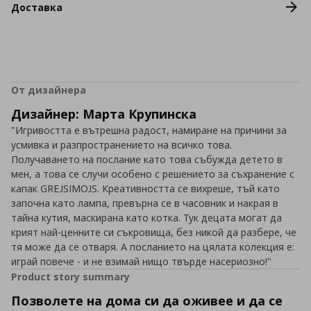
Доставка
От дизайнера
Дизайнер: Марта Крупинска
"Игривостта е вътрешна радост, намиране на причини за
усмивка и разпространението на всичко това.
Получаването на послание като това събужда детето в
мен, а това се случи особено с решението за съхранение с
капак GREJSIMOJS. Креативността се вихреше, тъй като
започна като лампа, превърна се в часовник и накрая в
тайна кутия, маскирана като котка. Тук децата могат да
крият най-ценните си съкровища, без никой да разбере, че
тя може да се отваря. А посланието на цялата колекция е:
играй повече - и не взимай нищо твърде насериозно!"
Product story summary
Позволете на дома си да оживее и да се