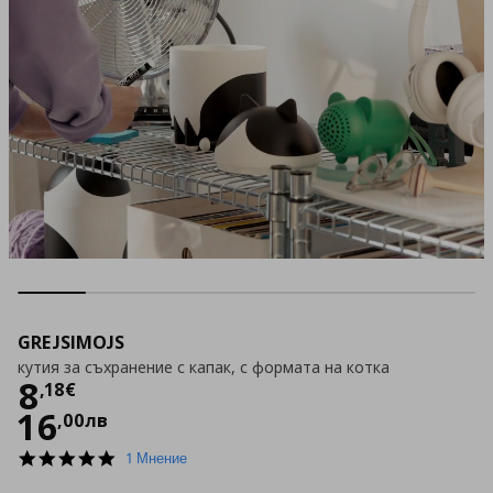
GREJSIMOJS
кутия за съхранение с капак, с формата на котка
Цена
8,18 €
8
,
18
€
16
,
00
лв
5.0
1 Мнение
star