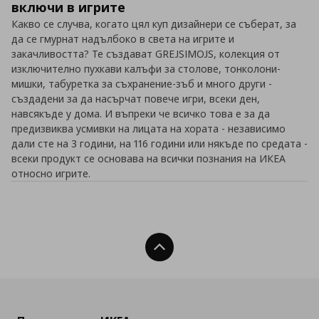
включи в игрите
Какво се случва, когато цял куп дизайнери се съберат, за
да се гмурнат надълбоко в света на игрите и
закачливостта? Те създават GREJSIMOJS, колекция от
изключително пухкави калъфи за столове, тонколони-
мишки, табуретка за съхранение-зъб и много други -
създадени за да насърчат повече игри, всеки ден,
навсякъде у дома. И въпреки че всичко това е за да
предизвиква усмивки на лицата на хората - независимо
дали сте на 3 години, на 116 години или някъде по средата -
всеки продукт се основава на всички познания на ИКЕА
относно игрите.
Нагоре