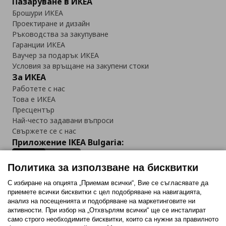
Пазаруване в ИКЕА
Брошури ИКЕА
Проектиране и дизайн
Ръководства за закупуване
Гаранции ИКЕА
Ваучер за подарък ИКЕА
Условия за връщане на закупени стоки
За ИКЕА
Работете с нас
Това е ИКЕА
Пресцентър
Най-често задавани въпроси
Свържете се с нас
Приложение IKEA Bulgaria:
Политика за използване на бисквитки
С избиране на опцията „Приемам всички“, Вие се съгласявате да
приемете всички бисквитки с цел подобряване на навигацията,
Последвайте ни:
анализ на посещенията и подобряване на маркетинговите ни
активности. При избор на „Отхвърлям всички“ ще се инсталират
Facebook
Twitter
Youtube
Pinterest
Instagram
само строго необходимитe бисквитки, които са нужни за правилното