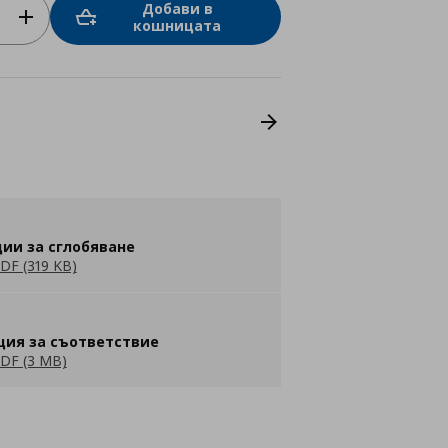
Добави в
кошницата
ии за сглобяване
DF (319 KB)
ция за съответствие
DF (3 MB)