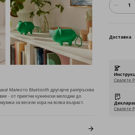
Доставка
Инструкц
Свалете P
шка! Малкото Bluetooth другарче разпръсква
твие - от приятни кухненски мелодии до
музика за весели хора на всяка възраст.
Деклара
Свалете P