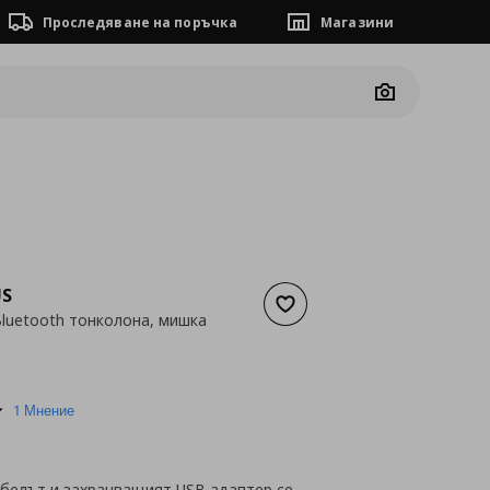
Проследяване на поръчка
Магазини
Camera
JS
Добави към списъка с люб
luetooth тонколона, мишка
а
20,40 €
5.0
1 Мнение
star
rating
абелът и захранващият USB адаптер се