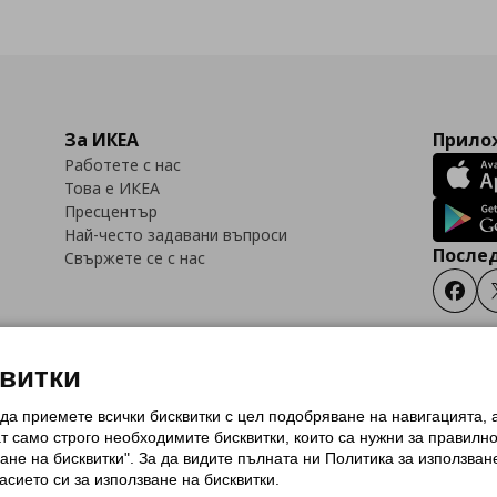
За ИКЕА
Прилож
Работете с нас
Това е ИКЕА
Пресцентър
Най-често задавани въпроси
Послед
Свържете се с нас
Faceb
квитки
 да приемете всички бисквитки с цел подобряване на навигацията,
тки (Cookies)
Избор на настройки за използване на бисквитки
Условия за п
ат само строго необходимитe бисквитки, които са нужни за правилн
Политика за защита на личните данни на ikea.bg
Общи условия на програма
ане на бисквитки". За да видите пълната ни Политика за използван
и на програма IKEA Family
асието си за използване на бисквитки.