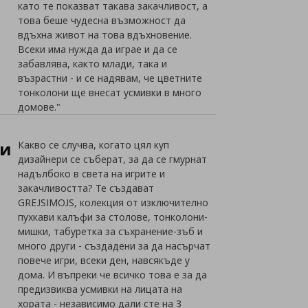
като те показват такава закачливост, а
това беше чудесна възможност да
вдъхна живот на това вдъхновение.
Всеки има нужда да играе и да се
забавлява, както млади, така и
възрастни - и се надявам, че цветните
тонколони ще внесат усмивки в много
домове."
си
Какво се случва, когато цял куп
дизайнери се съберат, за да се гмурнат
надълбоко в света на игрите и
закачливостта? Те създават
GREJSIMOJS, колекция от изключително
пухкави калъфи за столове, тонколони-
мишки, табуретка за съхранение-зъб и
много други - създадени за да насърчат
повече игри, всеки ден, навсякъде у
дома. И въпреки че всичко това е за да
предизвиква усмивки на лицата на
хората - независимо дали сте на 3