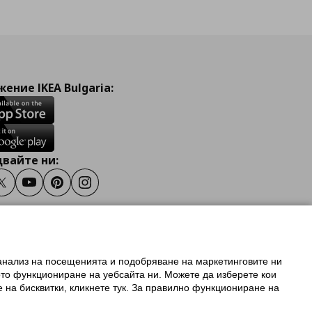
ение IKEA Bulgaria:
вайте ни:
ook
Twitter
Youtube
Pinterest
Instagram
 анализ на посещенията и подобряване на маркетинговите ни
олзване на ikea.bg
ото функциониране на уебсайта ни. Можете да изберете кои
 IKEA Family
е на бисквитки, кликнете тук. За правилно функциониране на