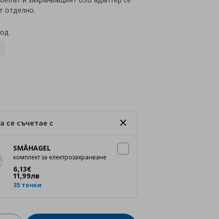
т отделно.
код
а се съчетае с
SMÅHAGEL
комплект за електрозахранване
Цена
6,13 €
6
,
13
€
11
,
99
лв
35 точки