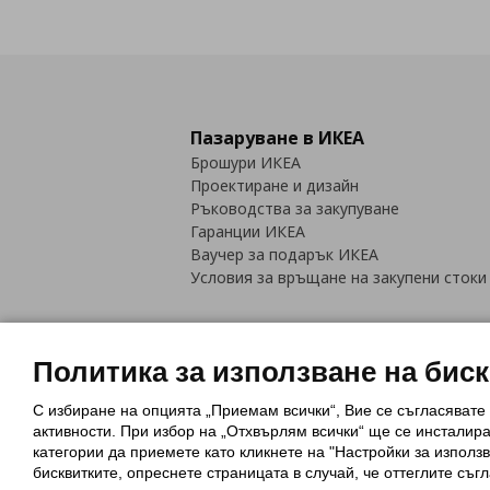
Пазаруване в ИКЕА
Брошури ИКЕА
Проектиране и дизайн
Ръководства за закупуване
Гаранции ИКЕА
Ваучер за подарък ИКЕА
Условия за връщане на закупени стоки
Политика за използване на бис
С избиране на опцията „Приемам всички“, Вие се съгласявате
Политика за използване на бискви
активности. При избор на „Отхвърлям всички“ ще се инсталир
Обща политика за личните данни
категории да приемете като кликнете на "Настройки за използв
Политика за защита на лични данн
бисквитките, опреснете страницата в случай, че оттеглите съгл