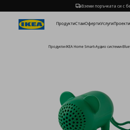
Вземи поръчката си с б
Продукти
Стаи
Оферти
Услуги
Проекти
Продукти
›
IKEA Home Smart
›
Аудио системи
›
Blue