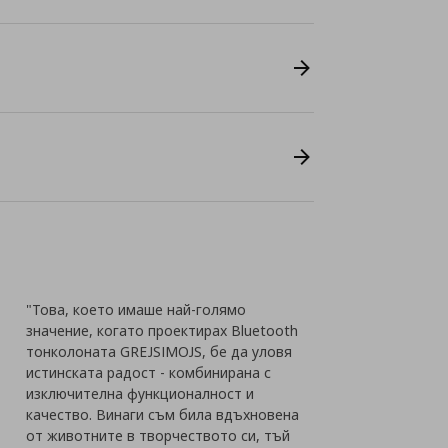
"Това, което имаше най-голямо
значение, когато проектирах Bluetooth
тонколоната GREJSIMOJS, бе да уловя
истинската радост - комбинирана с
изключителна функционалност и
качество. Винаги съм била вдъхновена
от животните в творчеството си, тъй