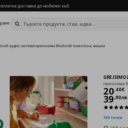
езплатна доставка до мобилен хъб
ране
tooth аудио системи
›
преносима Bluetooth тонколона, мишка
GREJSIMO
преносима B
Цен
20
,
40
€
39
,
90
лв
105 точки
USB-C к