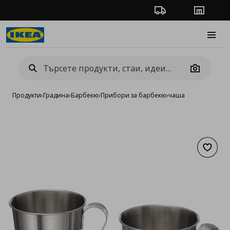
Проследяване на п
Магази
Burge
Camera
Продукти
›
Градина
›
Барбекю
›
Прибори за барбекю
›
чаша
Добав