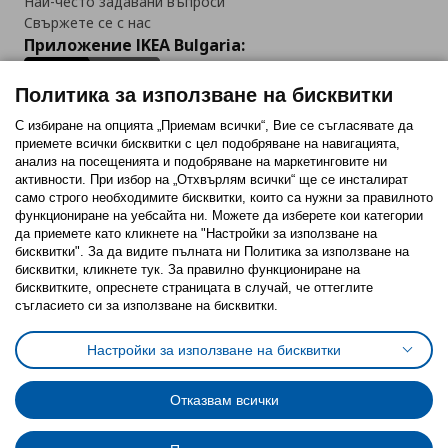
Най-често задавани въпроси
Свържете се с нас
Приложение IKEA Bulgaria:
Политика за използване на бисквитки
С избиране на опцията „Приемам всички“, Вие се съгласявате да
приемете всички бисквитки с цел подобряване на навигацията,
Последвайте ни:
анализ на посещенията и подобряване на маркетинговите ни
активности. При избор на „Отхвърлям всички“ ще се инсталират
Facebook
Twitter
Youtube
Pinterest
Instagram
само строго необходимитe бисквитки, които са нужни за правилното
функциониране на уебсайта ни. Можете да изберете кои категории
да приемете като кликнете на "Настройки за използване на
бисквитки". За да видите пълната ни Политика за използване на
бисквитки, кликнете тук. За правилно функциониране на
бисквитките, опреснете страницата в случай, че оттеглите
съгласието си за използване на бисквитки.
Политика за използване на бисквитки (Cookies)
Избор на настройки за използване на бисквитки
Настройки за използване на бисквитки
Условия за ползване на ikea.bg
Обща политика за личните данни
Политика за защита на личните данни на ikea.bg
Общи условия на програма IKEA Family
Отказвам всички
Политика за защита на лични данни на програма IKEA Family