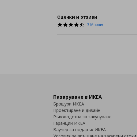
Оценки и отзиви
4.3
3 Мнения
star
rating
Пазаруване в ИКЕА
Брошури ИКЕА
Проектиране и дизайн
Ръководства за закупуване
Гаранции ИКЕА
Ваучер за подарък ИКЕА
Условия за връщане на закупени стоки