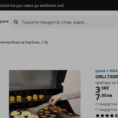
езплатна доставка до мобилен хъб
ране
екю
›
прибори за барбекю, 2 бр.
Цена с IKEA
GRILLTIDE
прибори за 
Цен
3
,
58
€
7
,
00
лв
Стандартна
Стандартна