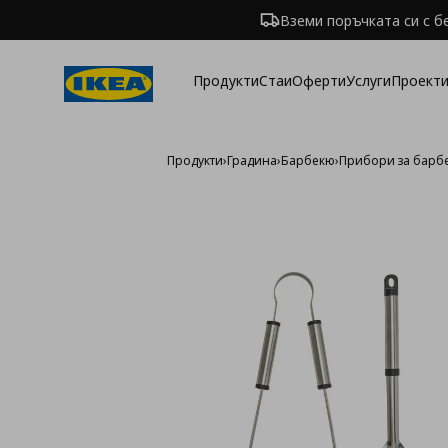
Вземи поръчката си с б
Продукти
Стаи
Оферти
Услуги
Проекти
Продукти
›
Градина
›
Барбекю
›
Прибори за барб