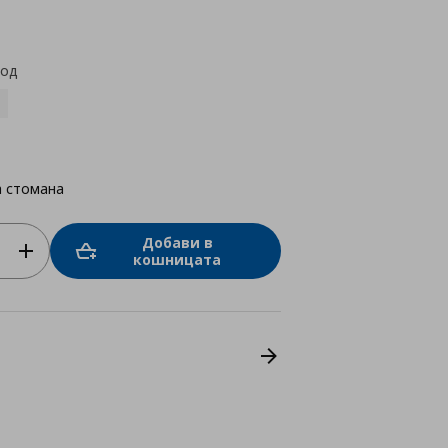
star
rating
код
 стомана
Добави в
кошницата