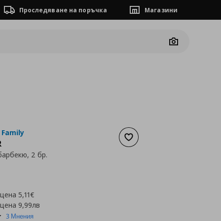
Проследяване на поръчка
Магазини
Camera
 Family
Добави към списъка с люб
R
барбекю, 2 бр.
а
3,58 €
 цена
5,11€
 цена
9,99лв
4.3
3 Мнения