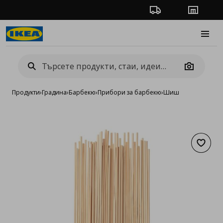
Проследяване на п
Магази
Burge
Camera
Продукти
›
Градина
›
Барбекю
›
Прибори за барбекю
›
Шиш
Добав