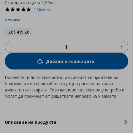
Стандартна цена
2,99лв
5.0
1 Мнение
star
rating
5 точки
205.419.26
Добави в кошницата
Поканете цялото семейство и всичките си приятели на
барбекю и им сервирайте току-що приготвена храна
директно от скарата. Тези шишове са лесни за употреба и
могат да преминат от решетката направо към масата.
Описание на продукта