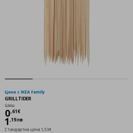
Цена с IKEA Family
GRILLTIDER
Шиш
Цена
0,61 €
0
,
61
€
1
,
19
лв
Стандартна цена
1,53€