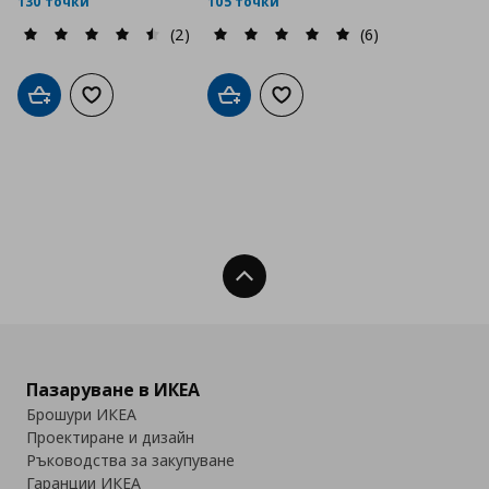
130 точки
105 точки
(2)
(6)
Добави в кошницата
Добави към списъка с любими
Добави в кошницата
Добави към списъка с люб
Нагоре
Пазаруване в ИКЕА
Брошури ИКЕА
Проектиране и дизайн
Ръководства за закупуване
Гаранции ИКЕА