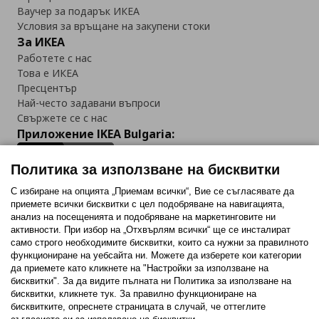
Ваучер за подарък ИКЕА
Условия за връщане на закупени стоки
За ИКЕА
Работете с нас
Това е ИКЕА
Пресцентър
Най-често задавани въпроси
Свържете се с нас
Приложение IKEA Bulgaria:
Политика за използване на бисквитки
С избиране на опцията „Приемам всички“, Вие се съгласявате да
приемете всички бисквитки с цел подобряване на навигацията,
Последвайте ни:
анализ на посещенията и подобряване на маркетинговите ни
активности. При избор на „Отхвърлям всички“ ще се инсталират
Facebook
Twitter
Youtube
Pinterest
Instagram
само строго необходимитe бисквитки, които са нужни за правилното
функциониране на уебсайта ни. Можете да изберете кои категории
да приемете като кликнете на "Настройки за използване на
бисквитки". За да видите пълната ни Политика за използване на
бисквитки, кликнете тук. За правилно функциониране на
бисквитките, опреснете страницата в случай, че оттеглите