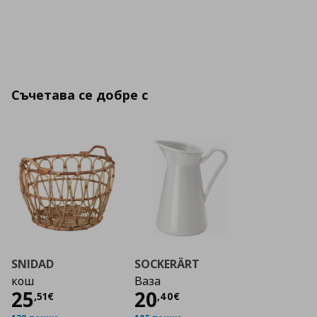
Съчетава се добре с
SNIDAD
SOCKERÄRT
кош
Ваза
Цена
25,51 €
Цена
20,40 €
25
20
,
51
€
,
40
€