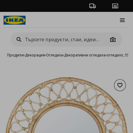
Проследяване на п
Магази
Burge
Camera
Продукти
›
Декорация
›
Огледала
›
Декоративни огледала
›
огледало, 55 с
Добав