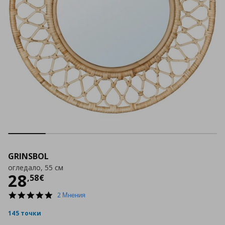
GRINSBOL
огледало, 55 см
Цена
28,58 €
28
,
58
€
5.0
2 Мнения
star
rating
145 точки