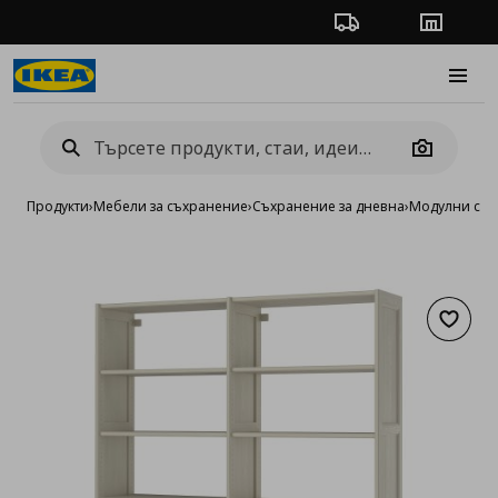
Проследяване на п
Магази
Burge
Camera
Продукти
›
Мебели за съхранение
›
Съхранение за дневна
›
Модулни сист
Добав