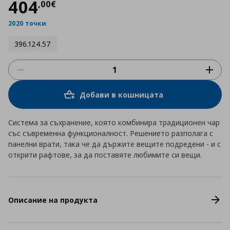
Цена
404,00 €
404
,
00
€
2020 точки
396.124.57
Добави в кошницата
Система за съхранение, която комбинира традиционен чар
със съвременна функционалност. Решението разполага с
панелни врати, така че да държите вещите подредени - и с
открити рафтове, за да поставяте любимите си вещи.
Описание на продукта