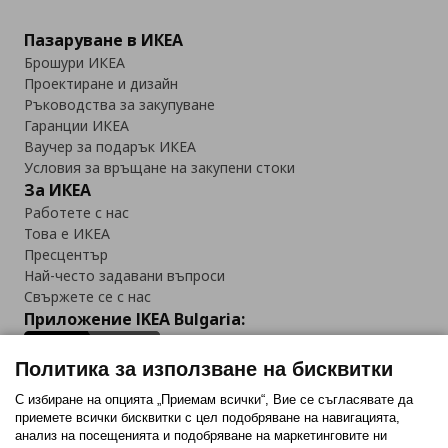
Пазаруване в ИКЕА
Брошури ИКЕА
Проектиране и дизайн
Ръководства за закупуване
Гаранции ИКЕА
Ваучер за подарък ИКЕА
Условия за връщане на закупени стоки
За ИКЕА
Работете с нас
Това е ИКЕА
Пресцентър
Най-често задавани въпроси
Свържете се с нас
Приложение IKEA Bulgaria:
Политика за използване на бисквитки
С избиране на опцията „Приемам всички“, Вие се съгласявате да
приемете всички бисквитки с цел подобряване на навигацията,
Последвайте ни:
анализ на посещенията и подобряване на маркетинговите ни