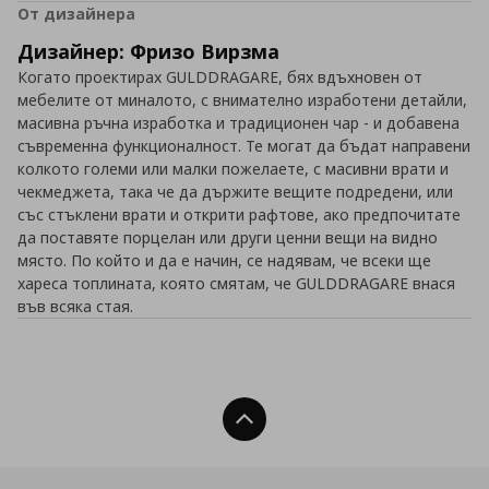
От дизайнера
Дизайнер: Фризо Вирзма
Когато проектирах GULDDRAGARE, бях вдъхновен от
мебелите от миналото, с внимателно изработени детайли,
масивна ръчна изработка и традиционен чар - и добавена
съвременна функционалност. Те могат да бъдат направени
колкото големи или малки пожелаете, с масивни врати и
чекмеджета, така че да държите вещите подредени, или
със стъклени врати и открити рафтове, ако предпочитате
да поставяте порцелан или други ценни вещи на видно
място. По който и да е начин, се надявам, че всеки ще
хареса топлината, която смятам, че GULDDRAGARE внася
във всяка стая.
Нагоре