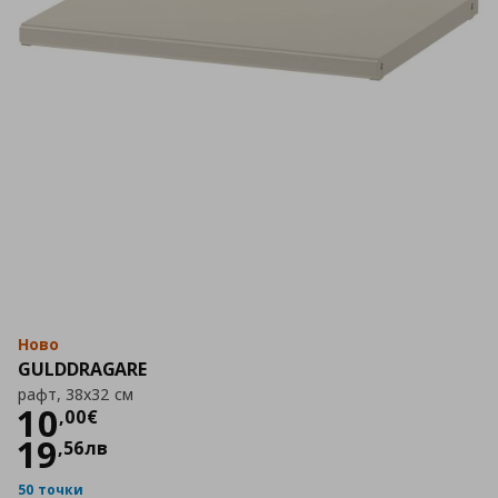
Ново
GULDDRAGARE
рафт, 38x32 см
Цена
10,00 €
10
,
00
€
19
,
56
лв
50 точки