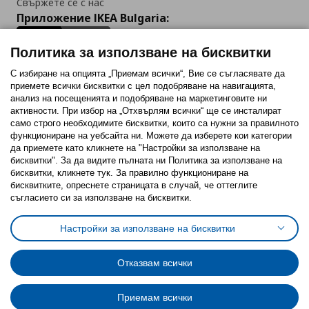
Свържете се с нас
Приложение IKEA Bulgaria:
Политика за използване на бисквитки
С избиране на опцията „Приемам всички“, Вие се съгласявате да
приемете всички бисквитки с цел подобряване на навигацията,
Последвайте ни:
анализ на посещенията и подобряване на маркетинговите ни
активности. При избор на „Отхвърлям всички“ ще се инсталират
Facebook
Twitter
Youtube
Pinterest
Instagram
само строго необходимитe бисквитки, които са нужни за правилното
функциониране на уебсайта ни. Можете да изберете кои категории
да приемете като кликнете на "Настройки за използване на
бисквитки". За да видите пълната ни Политика за използване на
бисквитки, кликнете тук. За правилно функциониране на
бисквитките, опреснете страницата в случай, че оттеглите
съгласието си за използване на бисквитки.
Политика за използване на бисквитки (Cookies)
Избор на настройки за използване на бисквитки
Настройки за използване на бисквитки
Условия за ползване на ikea.bg
Обща политика за личните данни
Политика за защита на личните данни на ikea.bg
Общи условия на програма IKEA Family
Отказвам всички
Политика за защита на лични данни на програма IKEA Family
Приемам всички