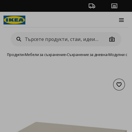
Проследяване на п
Магази
Burge
Camera
Продукти
›
Мебели за съхранение
›
Съхранение за дневна
›
Модулни сист
Добав