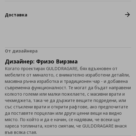
Доставка
От дизайнера
Дизайнер: Фризо Вирзма
Когато проектирах GULDDRAGARE, бях вдъхновен от
мебелите от миналото, с внимателно изработени детайли,
масивна ръчна изработка и традиционен чар - и добавена
съвременна функционалност. Те могат да бъдат направени
колкото големи или малки пожелаете, с масивни врати и
чекмеджета, така че да държите вещите подредени, или
със стъклени врати и открити рафтове, ако предпочитате
да поставяте порцелан или други ценни вещи на видно
място. По който и да е начин, се надявам, че всеки ще
хареса топлината, която смятам, че GULDDRAGARE внася
във всяка стая.