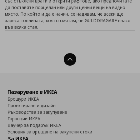
със стъклени врати и открити рафтове, ако предпочитате
да поставяте порцелан или други ценни вещи на видно
място. По който и да е начин, се надявам, че всеки ще
хареса топлината, която смятам, че GULDDRAGARE внася
във всяка стая.
Нагоре
Пазаруване в ИКЕА
Брошури ИКЕА
Проектиране и дизайн
Ръководства за закупуване
Гаранции ИКЕА
Ваучер за подарък ИКЕА
Условия за връщане на закупени стоки
За ИКЕА