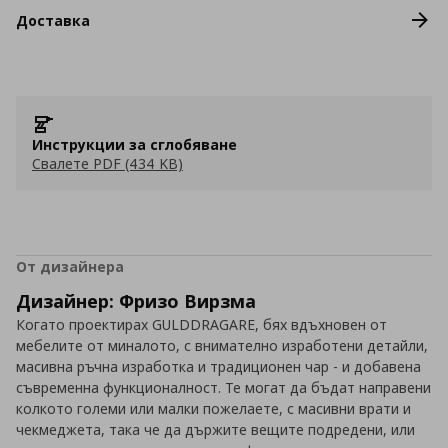
Доставка
Инструкции за сглобяване
Свалете PDF (434 KB)
От дизайнера
Дизайнер: Фризо Вирзма
Когато проектирах GULDDRAGARE, бях вдъхновен от
мебелите от миналото, с внимателно изработени детайли,
масивна ръчна изработка и традиционен чар - и добавена
съвременна функционалност. Те могат да бъдат направени
колкото големи или малки пожелаете, с масивни врати и
чекмеджета, така че да държите вещите подредени, или