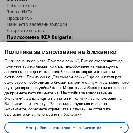
Работете с нас
Това е ИКЕА
Пресцентър
Най-често задавани въпроси
Свържете се с нас
Приложение IKEA Bulgaria:
Политика за използване на бисквитки
С избиране на опцията „Приемам всички“, Вие се съгласявате да
приемете всички бисквитки с цел подобряване на навигацията,
Последвайте ни:
анализ на посещенията и подобряване на маркетинговите ни
активности. При избор на „Отхвърлям всички“ ще се инсталират
Facebook
Twitter
Youtube
Pinterest
Instagram
само строго необходимитe бисквитки, които са нужни за правилното
функциониране на уебсайта ни. Можете да изберете кои категории
да приемете като кликнете на "Настройки за използване на
бисквитки". За да видите пълната ни Политика за използване на
бисквитки, кликнете тук. За правилно функциониране на
бисквитките, опреснете страницата в случай, че оттеглите
съгласието си за използване на бисквитки.
Политика за използване на бисквитки (Cookies)
Избор на настройки за използване на бисквитки
Настройки за използване на бисквитки
Условия за ползване на ikea.bg
Обща политика за личните данни