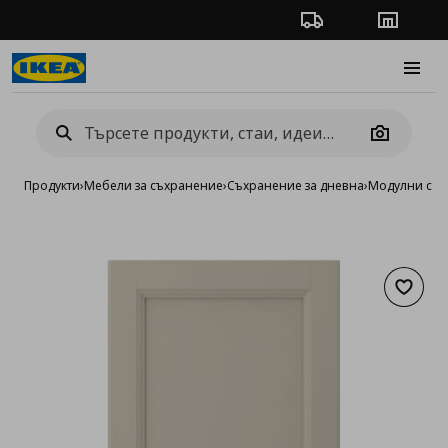
Проследяване на п
Магази
Burge
Camera
Продукти
›
Мебели за съхранение
›
Съхранение за дневна
›
Модулни сист
Добав