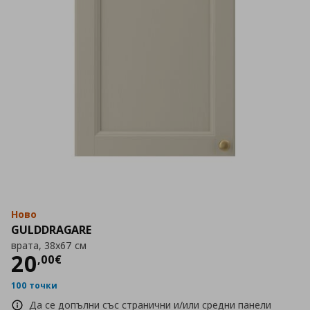
Ново
GULDDRAGARE
врата, 38x67 см
Цена
20,00 €
20
,
00
€
100 точки
Да се допълни със странични и/или средни панели