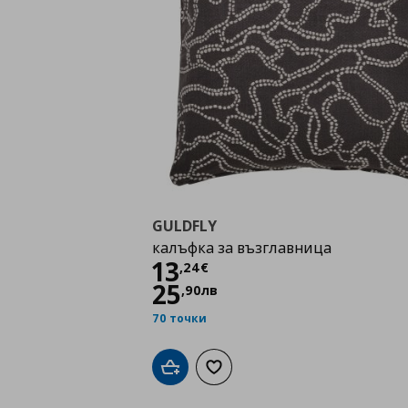
GULDFLY
калъфка за възглавница
Цена
13,24 €
13
,
24
€
25
,
90
лв
70 точки
Добави в кошницата
Добави към списъка с любими