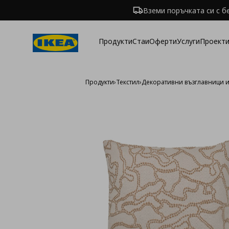
Вземи поръчката си с б
Продукти
Стаи
Оферти
Услуги
Проекти
Продукти
›
Текстил
›
Декоративни възглавници 