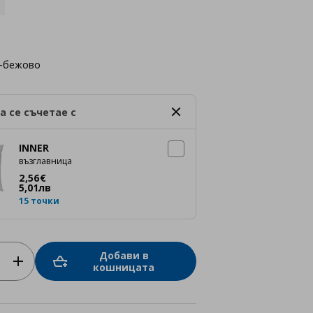
-бежово
а се съчетае с
INNER
възглавница
Цена
2,56 €
2
,
56
€
5
,
01
лв
15 точки
Добави в
кошницата