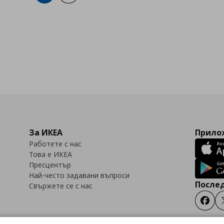
За ИКЕА
Прилож
Работете с нас
Това е ИКЕА
Пресцентър
Най-често задавани въпроси
Послед
Свържете се с нас
Faceb