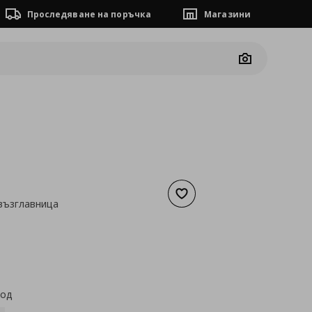
Проследяване на поръчка
Магазини
Camera
Добави към списъка с люб
възглавница
а
13,24 €
код