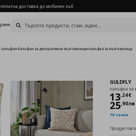
езплатна доставка до мобилен хъб
ране
и калъфки
›
Калъфки за декоративни възглавници
›
калъфка за възглавница
GULDFLY
калъфка за 
Цен
13
,
24
€
25
,
90
лв
70 точки
Продуктов 