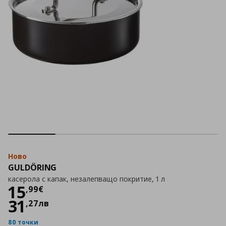
Ново
GULDÖRING
касерола с капак, незалепващо покритие, 1 л
Цена
15,99 €
15
,
99
€
31
,
27
лв
80 точки