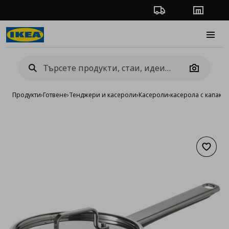
Проследяване на п
Магази
Burge
Camera
Продукти
›
Готвене
›
Тенджери и касероли
›
Касероли
›
касерола с капак, 
Добав