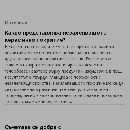
Материал
Какво представлява незалепващото
керамично покритие?
Незалепващото покритие често е наричано керамично
покритие и е все по-често използвана алтернатива на
други незалепващи покрития за тигани. То се състои
главно от кварц и е направено чрез нанасяне на
гелообразен разтвор върху продукта и изсушаване в пещ.
Резултатът е твърда, гланцирана повърхност с
незалепващи свойства. Незалепващото покритие може да
се произвежда в различни цветове, устойчиво е на
топлина, лесно е за използване и почистване и позволява
готвене с малко или без мазнина.
Съчетава се добре с