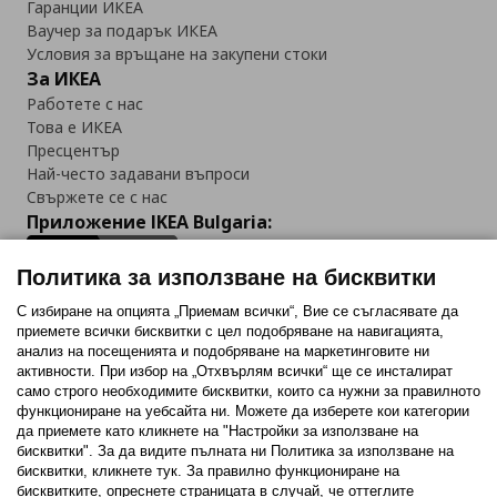
Гаранции ИКЕА
Ваучер за подарък ИКЕА
Условия за връщане на закупени стоки
За ИКЕА
Работете с нас
Това е ИКЕА
Пресцентър
Най-често задавани въпроси
Свържете се с нас
Приложение IKEA Bulgaria:
Политика за използване на бисквитки
С избиране на опцията „Приемам всички“, Вие се съгласявате да
приемете всички бисквитки с цел подобряване на навигацията,
Последвайте ни:
анализ на посещенията и подобряване на маркетинговите ни
активности. При избор на „Отхвърлям всички“ ще се инсталират
Facebook
Twitter
Youtube
Pinterest
Instagram
само строго необходимитe бисквитки, които са нужни за правилното
функциониране на уебсайта ни. Можете да изберете кои категории
да приемете като кликнете на "Настройки за използване на
бисквитки". За да видите пълната ни Политика за използване на
бисквитки, кликнете тук. За правилно функциониране на
бисквитките, опреснете страницата в случай, че оттеглите