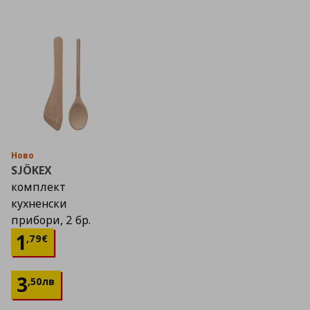
Ново
SJÖKEX
комплект
кухненски
прибори, 2 бр.
Цена
1,79 €
1
,
79
€
3
,
50
лв