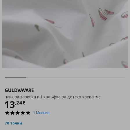
GULDVÄVARE
плик за завивка и 1 калъфка за детско креватче
Цена
13,24 €
13
,
24
€
5.0
1 Мнение
star
rating
70 точки