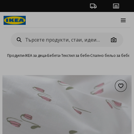
Проследяване на п
Магази
Burge
Camera
Продукти
›
IKEA за деца
›
Бебета
›
Текстил за бебе
›
Спално бельо за бебета
Добав