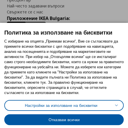
Най-често задавани въпроси
Свържете се с нас
Приложение IKEA Bulgaria:
Политика за използване на бисквитки
С избиране на опцията „Приемам всички“, Вие се съгласявате да
приемете всички бисквитки с цел подобряване на навигацията,
Последвайте ни:
анализ на посещенията и подобряване на маркетинговите ни
активности. При избор на „Отхвърлям всички“ ще се инсталират
Facebook
Twitter
Youtube
Pinterest
Instagram
само строго необходимитe бисквитки, които са нужни за правилното
функциониране на уебсайта ни. Можете да изберете кои категории
да приемете като кликнете на "Настройки за използване на
бисквитки". За да видите пълната ни Политика за използване на
бисквитки, кликнете тук. За правилно функциониране на
бисквитките, опреснете страницата в случай, че оттеглите
съгласието си за използване на бисквитки.
Политика за използване на бисквитки (Cookies)
Избор на настройки за използване на бисквитки
Настройки за използване на бисквитки
Условия за ползване на ikea.bg
Обща политика за личните данни
Политика за защита на личните данни на ikea.bg
Общи условия на програма IKEA Family
Отказвам всички
Политика за защита на лични данни на програма IKEA Family