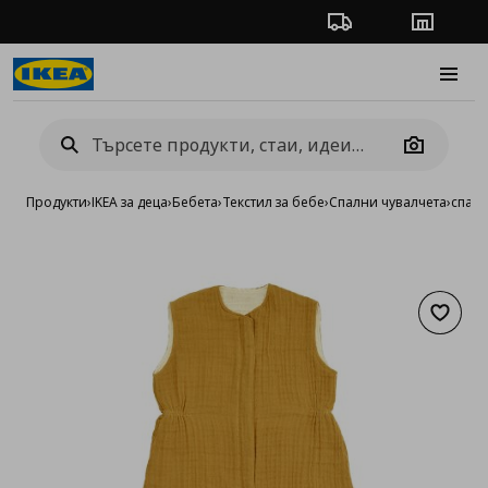
Проследяване на п
Магази
Burge
Camera
Продукти
›
IKEA за деца
›
Бебета
›
Текстил за бебе
›
Спални чувалчета
›
спале
Добав