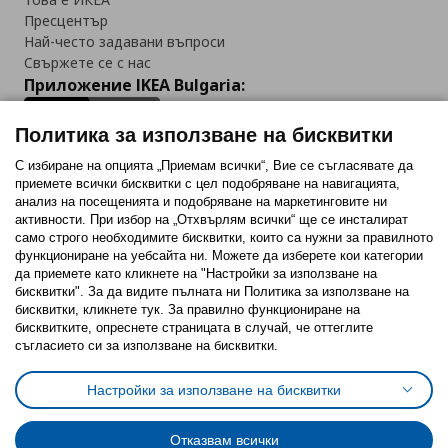
Пресцентър
Най-често задавани въпроси
Свържете се с нас
Приложение IKEA Bulgaria:
Политика за използване на бисквитки
С избиране на опцията „Приемам всички“, Вие се съгласявате да
приемете всички бисквитки с цел подобряване на навигацията,
Последвайте ни:
анализ на посещенията и подобряване на маркетинговите ни
активности. При избор на „Отхвърлям всички“ ще се инсталират
Facebook
Twitter
Youtube
Pinterest
Instagram
само строго необходимитe бисквитки, които са нужни за правилното
функциониране на уебсайта ни. Можете да изберете кои категории
да приемете като кликнете на "Настройки за използване на
бисквитки". За да видите пълната ни Политика за използване на
бисквитки, кликнете тук. За правилно функциониране на
бисквитките, опреснете страницата в случай, че оттеглите
съгласието си за използване на бисквитки.
Политика за използване на бисквитки (Cookies)
Избор на настройки за използване на бисквитки
Настройки за използване на бисквитки
Условия за ползване на ikea.bg
Обща политика за личните данни
Политика за защита на личните данни на ikea.bg
Общи условия на програма IKEA Family
Отказвам всички