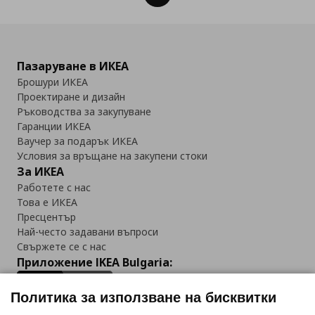
Пазаруване в ИКЕА
Брошури ИКЕА
Проектиране и дизайн
Ръководства за закупуване
Гаранции ИКЕА
Ваучер за подарък ИКЕА
Условия за връщане на закупени стоки
За ИКЕА
Работете с нас
Това е ИКЕА
Пресцентър
Най-често задавани въпроси
Свържете се с нас
Приложение IKEA Bulgaria:
Политика за използване на бисквитки