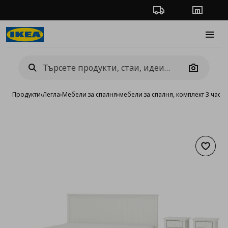
Проследяване на п
Магази
Burge
Camera
Продукти
›
Легла
›
Мебели за спалня
›
мебели за спалня, комплект 3 части
Добав