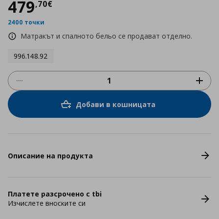
Цена
479,70 €
479
,
70
€
2400 точки
Матракът и спалното бельо се продават отделно.
996.148.92
Добави в кошницата
Описание на продукта
Платете разсрочено с tbi
Изчислете вноските си