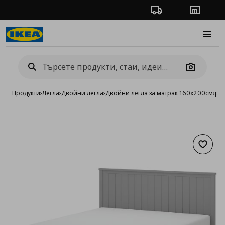
Проследяване на п
Магази
Burge
Camera
Продукти
›
Легла
›
Двойни легла
›
Двойни легла за матрак 160x200см
›
рам
Добав