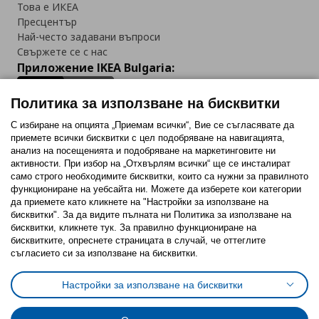
Това е ИКЕА
Пресцентър
Най-често задавани въпроси
Свържете се с нас
Приложение IKEA Bulgaria:
Политика за използване на бисквитки
С избиране на опцията „Приемам всички“, Вие се съгласявате да
приемете всички бисквитки с цел подобряване на навигацията,
Последвайте ни:
анализ на посещенията и подобряване на маркетинговите ни
активности. При избор на „Отхвърлям всички“ ще се инсталират
Facebook
Twitter
Youtube
Pinterest
Instagram
само строго необходимитe бисквитки, които са нужни за правилното
функциониране на уебсайта ни. Можете да изберете кои категории
да приемете като кликнете на "Настройки за използване на
бисквитки". За да видите пълната ни Политика за използване на
бисквитки, кликнете тук. За правилно функциониране на
бисквитките, опреснете страницата в случай, че оттеглите
съгласието си за използване на бисквитки.
Политика за използване на бисквитки (Cookies)
Избор на настройки за използване на бисквитки
Настройки за използване на бисквитки
Условия за ползване на ikea.bg
Обща политика за личните данни
Политика за защита на личните данни на ikea.bg
Общи условия на програма IKEA Family