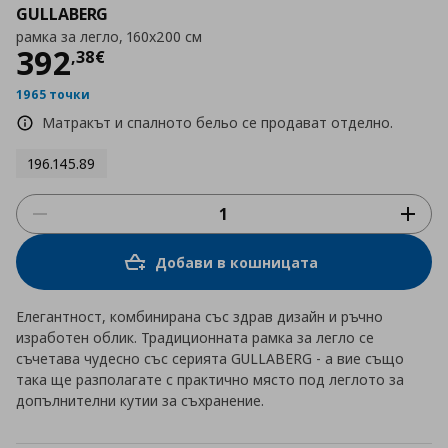
GULLABERG
рамка за легло, 160x200 см
Цена
392,38 €
392
,
38
€
1965 точки
Матракът и спалното бельо се продават отделно.
196.145.89
Добави в кошницата
Елегантност, комбинирана със здрав дизайн и ръчно
изработен облик. Традиционната рамка за легло се
съчетава чудесно със серията GULLABERG - а вие също
така ще разполагате с практично място под леглото за
допълнителни кутии за съхранение.