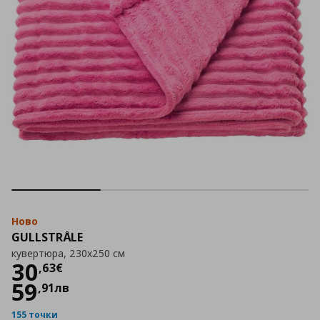
Ново
GULLSTRÅLE
кувертюра, 230x250 см
Цена
30,63 €
30
,
63
€
59
,
91
лв
155 точки