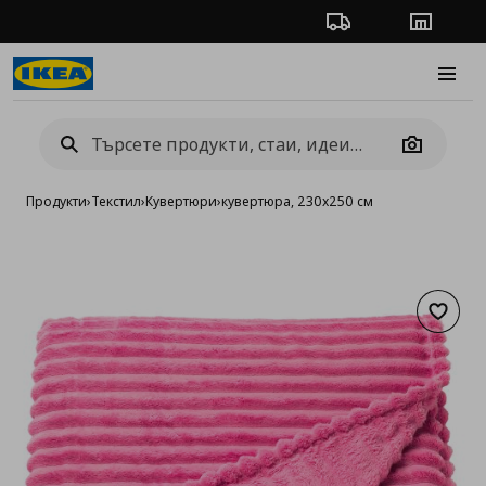
Проследяване на п
Магази
Burge
Camera
Продукти
›
Текстил
›
Кувертюри
›
кувертюра, 230x250 см
Добав