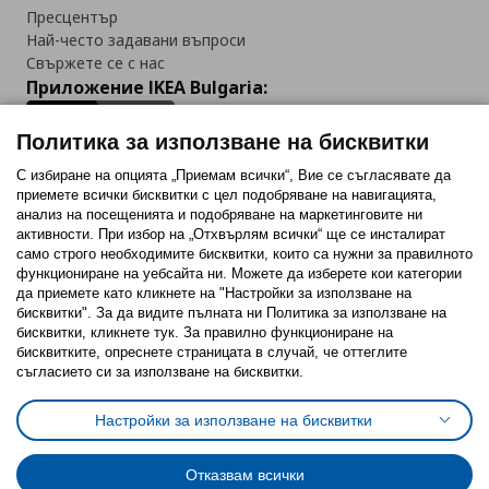
Пресцентър
Най-често задавани въпроси
Свържете се с нас
Приложение IKEA Bulgaria:
Политика за използване на бисквитки
С избиране на опцията „Приемам всички“, Вие се съгласявате да
приемете всички бисквитки с цел подобряване на навигацията,
Последвайте ни:
анализ на посещенията и подобряване на маркетинговите ни
активности. При избор на „Отхвърлям всички“ ще се инсталират
Facebook
Twitter
Youtube
Pinterest
Instagram
само строго необходимитe бисквитки, които са нужни за правилното
функциониране на уебсайта ни. Можете да изберете кои категории
да приемете като кликнете на "Настройки за използване на
бисквитки". За да видите пълната ни Политика за използване на
бисквитки, кликнете тук. За правилно функциониране на
бисквитките, опреснете страницата в случай, че оттеглите
съгласието си за използване на бисквитки.
Политика за използване на бисквитки (Cookies)
Избор на настройки за използване на бисквитки
Настройки за използване на бисквитки
Условия за ползване на ikea.bg
Обща политика за личните данни
Политика за защита на личните данни на ikea.bg
Общи условия на програма IKEA Family
Отказвам всички