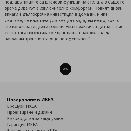
подлакътниците са ключови функции на стила, а в същото
време диванът е изключително комфортен. Новият диван
винаги е дългосрочна инвестиция в дома ви, и ние
смятаме, че наистина успяхме да създадем нещо, което
ще използвате дълги години. Един практичен детайл - ние
също така проектирахме практична опаковка, за да
направим транспорта още по-ефективен!"
Нагоре
Пазаруване в ИКЕА
Брошури ИКЕА
Проектиране и дизайн
Ръководства за закупуване
Гаранции ИКЕА
Ваучер за подарък ИКЕА