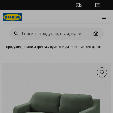
Проследяване на п
Магази
Burge
Camera
Продукти
›
Дивани и кресла
›
Двуместни дивани
›
2-местен диван
Добав