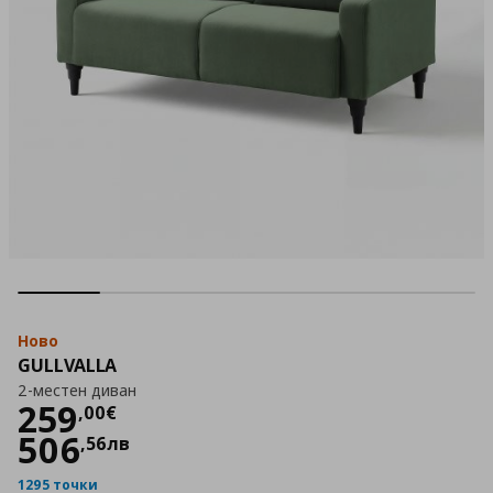
Ново
GULLVALLA
2-местен диван
Цена
259,00 €
259
,
00
€
506
,
56
лв
1295 точки