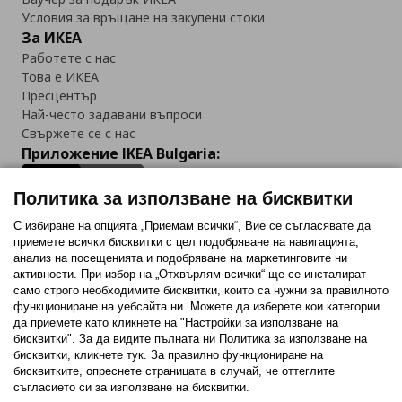
Условия за връщане на закупени стоки
За ИКЕА
Работете с нас
Това е ИКЕА
Пресцентър
Най-често задавани въпроси
Свържете се с нас
Приложение IKEA Bulgaria:
Политика за използване на бисквитки
С избиране на опцията „Приемам всички“, Вие се съгласявате да
приемете всички бисквитки с цел подобряване на навигацията,
Последвайте ни:
анализ на посещенията и подобряване на маркетинговите ни
активности. При избор на „Отхвърлям всички“ ще се инсталират
Facebook
Twitter
Youtube
Pinterest
Instagram
само строго необходимитe бисквитки, които са нужни за правилното
функциониране на уебсайта ни. Можете да изберете кои категории
да приемете като кликнете на "Настройки за използване на
бисквитки". За да видите пълната ни Политика за използване на
бисквитки, кликнете тук. За правилно функциониране на
бисквитките, опреснете страницата в случай, че оттеглите
съгласието си за използване на бисквитки.
Политика за използване на бисквитки (Cookies)