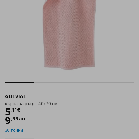
GULVIAL
кърпа за ръце, 40x70 см
Цена
5,11 €
5
,
11
€
9
,
99
лв
30 точки