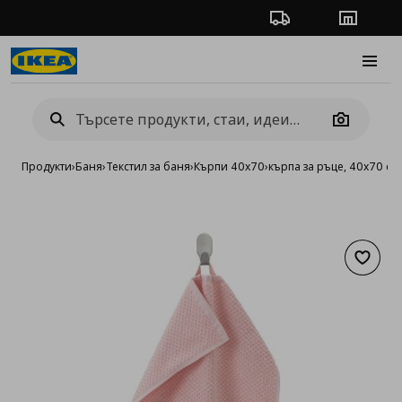
Проследяване на п
Магази
Burge
Camera
Продукти
›
Баня
›
Текстил за баня
›
Кърпи 40х70
›
кърпа за ръце, 40x70 см
Добав