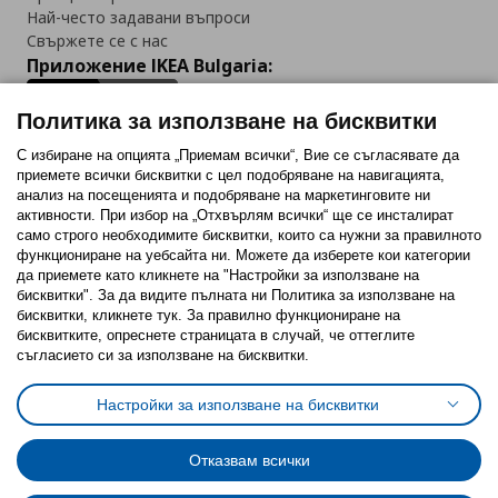
Най-често задавани въпроси
Свържете се с нас
Приложение IKEA Bulgaria:
Политика за използване на бисквитки
С избиране на опцията „Приемам всички“, Вие се съгласявате да
приемете всички бисквитки с цел подобряване на навигацията,
Последвайте ни:
анализ на посещенията и подобряване на маркетинговите ни
активности. При избор на „Отхвърлям всички“ ще се инсталират
Facebook
Twitter
Youtube
Pinterest
Instagram
само строго необходимитe бисквитки, които са нужни за правилното
функциониране на уебсайта ни. Можете да изберете кои категории
да приемете като кликнете на "Настройки за използване на
бисквитки". За да видите пълната ни Политика за използване на
бисквитки, кликнете тук. За правилно функциониране на
бисквитките, опреснете страницата в случай, че оттеглите
съгласието си за използване на бисквитки.
Политика за използване на бисквитки (Cookies)
Избор на настройки за използване на бисквитки
Настройки за използване на бисквитки
Условия за ползване на ikea.bg
Обща политика за личните данни
Политика за защита на личните данни на ikea.bg
Общи условия на програма IKEA Family
Отказвам всички
Политика за защита на лични данни на програма IKEA Family